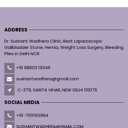
ADDRESS
Dr. Sushant Wadhera Clinic, Best Laparoscopic
Gallbladder Stone, Hernia, Weight Loss Surgery, Bleeding
Piles in Delhi NCR
+91 88603 19349
sushantwadhera@gmail.com
C-379, SARITA VIHAR, NEW DELHI 110076
SOCIAL MEDIA
+91-7011165994
SUSHANTWADHERA@GMAIL.COM