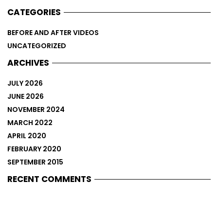
CATEGORIES
BEFORE AND AFTER VIDEOS
UNCATEGORIZED
ARCHIVES
JULY 2026
JUNE 2026
NOVEMBER 2024
MARCH 2022
APRIL 2020
FEBRUARY 2020
SEPTEMBER 2015
RECENT COMMENTS