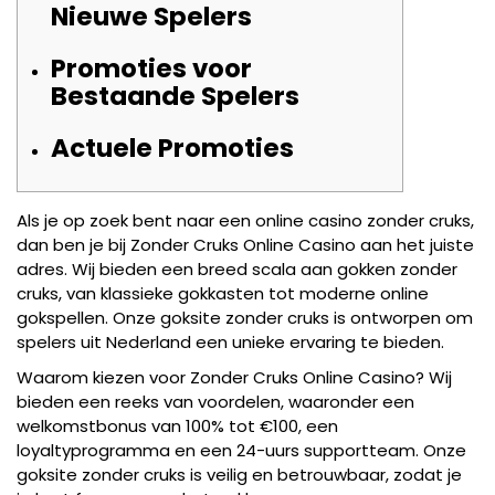
Nieuwe Spelers
Promoties voor
Bestaande Spelers
Actuele Promoties
Als je op zoek bent naar een online casino zonder cruks,
dan ben je bij Zonder Cruks Online Casino aan het juiste
adres. Wij bieden een breed scala aan gokken zonder
cruks, van klassieke gokkasten tot moderne online
gokspellen. Onze goksite zonder cruks is ontworpen om
spelers uit Nederland een unieke ervaring te bieden.
Waarom kiezen voor Zonder Cruks Online Casino? Wij
bieden een reeks van voordelen, waaronder een
welkomstbonus van 100% tot €100, een
loyaltyprogramma en een 24-uurs supportteam. Onze
goksite zonder cruks is veilig en betrouwbaar, zodat je