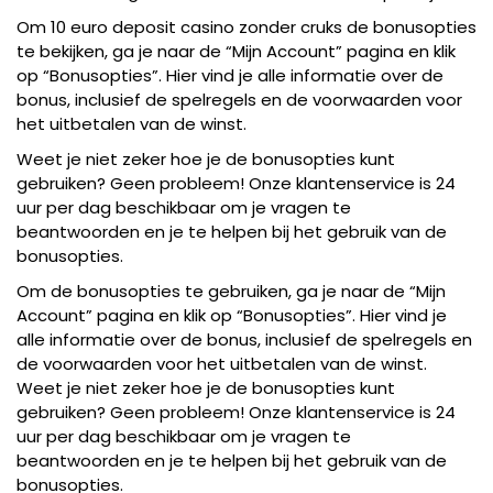
Om
10 euro deposit casino zonder cruks
de bonusopties
te bekijken, ga je naar de “Mijn Account” pagina en klik
op “Bonusopties”. Hier vind je alle informatie over de
bonus, inclusief de spelregels en de voorwaarden voor
het uitbetalen van de winst.
Weet je niet zeker hoe je de bonusopties kunt
gebruiken? Geen probleem! Onze klantenservice is 24
uur per dag beschikbaar om je vragen te
beantwoorden en je te helpen bij het gebruik van de
bonusopties.
Om de bonusopties te gebruiken, ga je naar de “Mijn
Account” pagina en klik op “Bonusopties”. Hier vind je
alle informatie over de bonus, inclusief de spelregels en
de voorwaarden voor het uitbetalen van de winst.
Weet je niet zeker hoe je de bonusopties kunt
gebruiken? Geen probleem! Onze klantenservice is 24
uur per dag beschikbaar om je vragen te
beantwoorden en je te helpen bij het gebruik van de
bonusopties.