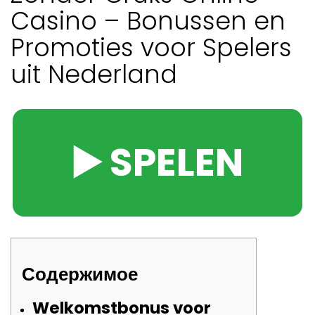
Casino – Bonussen en
Promoties voor Spelers
uit Nederland
▶️ SPELEN
Содержимое
Welkomstbonus voor