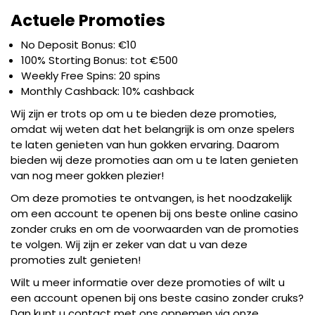
Actuele Promoties
No Deposit Bonus: €10
100% Storting Bonus: tot €500
Weekly Free Spins: 20 spins
Monthly Cashback: 10% cashback
Wij zijn er trots op om u te bieden deze promoties,
omdat wij weten dat het belangrijk is om onze spelers
te laten genieten van hun gokken ervaring. Daarom
bieden wij deze promoties aan om u te laten genieten
van nog meer gokken plezier!
Om deze promoties te ontvangen, is het noodzakelijk
om een account te openen bij ons beste online casino
zonder cruks en om de voorwaarden van de promoties
te volgen. Wij zijn er zeker van dat u van deze
promoties zult genieten!
Wilt u meer informatie over deze promoties of wilt u
een account openen bij ons beste casino zonder cruks?
Dan kunt u contact met ons opnemen via onze