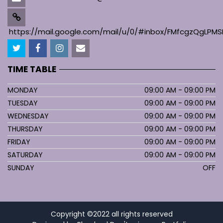
https://mail.google.com/mail/u/0/#inbox/FMfcgzQgL
TIME TABLE
MONDAY
09:00 AM - 09:00 PM
TUESDAY
09:00 AM - 09:00 PM
WEDNESDAY
09:00 AM - 09:00 PM
THURSDAY
09:00 AM - 09:00 PM
FRIDAY
09:00 AM - 09:00 PM
SATURDAY
09:00 AM - 09:00 PM
SUNDAY
OFF
Copyright ©2022 all rights reserved