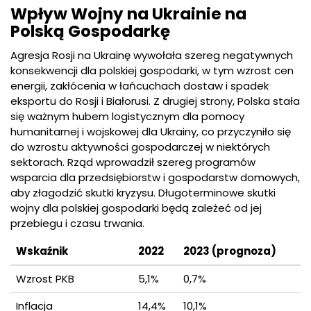
Wpływ Wojny na Ukrainie na
Polską Gospodarkę
Agresja Rosji na Ukrainę wywołała szereg negatywnych
konsekwencji dla polskiej gospodarki, w tym wzrost cen
energii, zakłócenia w łańcuchach dostaw i spadek
eksportu do Rosji i Białorusi. Z drugiej strony, Polska stała
się ważnym hubem logistycznym dla pomocy
humanitarnej i wojskowej dla Ukrainy, co przyczyniło się
do wzrostu aktywności gospodarczej w niektórych
sektorach. Rząd wprowadził szereg programów
wsparcia dla przedsiębiorstw i gospodarstw domowych,
aby złagodzić skutki kryzysu. Długoterminowe skutki
wojny dla polskiej gospodarki będą zależeć od jej
przebiegu i czasu trwania.
Wskaźnik
2022
2023 (prognoza)
Wzrost PKB
5,1%
0,7%
Inflacja
14,4%
10,1%