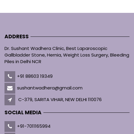
ADDRESS
Dr. Sushant Wadhera Clinic, Best Laparoscopic
Gallbladder Stone, Hernia, Weight Loss Surgery, Bleeding
Piles in Delhi NCR
+91 88603 19349
sushantwadhera@gmail.com
C-379, SARITA VIHAR, NEW DELHI 110076
SOCIAL MEDIA
+91-7011165994