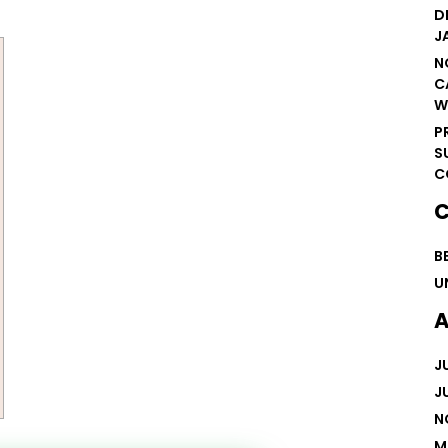
D
J
N
C
W
P
S
C
C
B
U
A
J
J
N
M