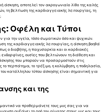
κή άσκηση, αποτελεί τον ακρογωνιαίο λίθο της καλής
ν, τη βελτίωση της καρδιαγγειακής λειτουργίας, τη
.
ς: Οφέλη και Τύποι
για την υγεία, τόσο σωματικών όσο και ψυχικών.
ίωση της καρδιαγγειακής λειτουργίας, η άσκηση βοηθά
πως ο διαβήτης, η παχυσαρκία και οι καρδιακές
ενδορφίνες, ουσίες που βελτιώνουν τη διάθεση και
 άσκησης που μπορούν να προσαρμοστούν στις
ς το περπάτημα, το τρέξιμο, η κολύμβηση, η ποδηλασία,
ή του κατάλληλου τύπου άσκησης είναι σημαντική για
ανσης και της
ημαντικό να προθερμάνετε τους μυς σας για να
μανση αυξάνει τη ροή του αίματος στους μυς και τους