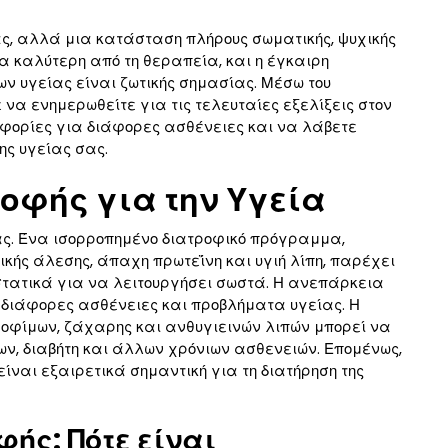
ας, αλλά μια κατάσταση πλήρους σωματικής, ψυχικής
τα καλύτερη από τη θεραπεία, και η έγκαιρη
ν υγείας είναι ζωτικής σημασίας. Μέσω του
 να ενημερωθείτε για τις τελευταίες εξελίξεις στον
ροφορίες για διάφορες ασθένειες και να λάβετε
ης υγείας σας.
οφής για την Υγεία
ας. Ένα ισορροπημένο διατροφικό πρόγραμμα,
ικής άλεσης, άπαχη πρωτεΐνη και υγιή λίπη, παρέχει
τατικά για να λειτουργήσει σωστά. Η ανεπάρκεια
 διάφορες ασθένειες και προβλήματα υγείας. Η
φίμων, ζάχαρης και ανθυγιεινών λιπών μπορεί να
ν, διαβήτη και άλλων χρόνιων ασθενειών. Επομένως,
ίναι εξαιρετικά σημαντική για τη διατήρηση της
ής: Πότε είναι