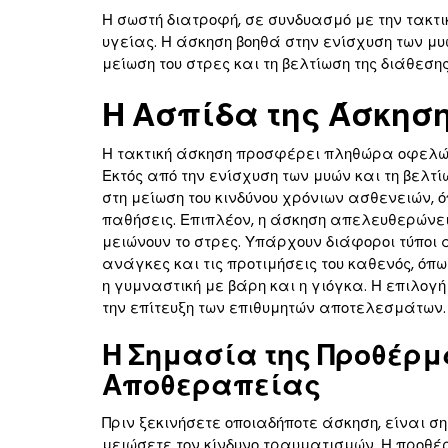
Η σωστή διατροφή, σε συνδυασμό με την τακτι
υγείας. Η άσκηση βοηθά στην ενίσχυση των μυώ
μείωση του στρες και τη βελτίωση της διάθεσης
Η Ασπίδα της Άσκηση
Η τακτική άσκηση προσφέρει πληθώρα οφελών 
Εκτός από την ενίσχυση των μυών και τη βελτ
στη μείωση του κινδύνου χρόνιων ασθενειών, ό
παθήσεις. Επιπλέον, η άσκηση απελευθερώνει 
μειώνουν το στρες. Υπάρχουν διάφοροι τύποι
ανάγκες και τις προτιμήσεις του καθενός, όπω
η γυμναστική με βάρη και η γιόγκα. Η επιλογ
την επίτευξη των επιθυμητών αποτελεσμάτων.
Η Σημασία της Προθέρμ
Αποθεραπείας
Πριν ξεκινήσετε οποιαδήποτε άσκηση, είναι σ
μειώσετε τον κίνδυνο τραυματισμών. Η προθέρ