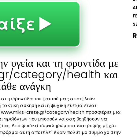
A
αίξε ▶️
F
S
R
ην υγεία και τη φροντίδα με
gr/category/health και
κάθε ανάγκη
 και η φροντίδα του εαυτού μας αποτελούν
 τακτική άσκηση και η ψυχική ευεξία είναι
ο www.
mikis-crete.gr/category/health
προσφέρει μια
ι προϊόντων που μπορούν να σας βοηθήσουν να
υγείας. Από φυσικά συμπληρώματα διατροφής μέχρι
λατφόρμα αυτή αποτελεί έναν πολύτιμο σύμμαχο στην