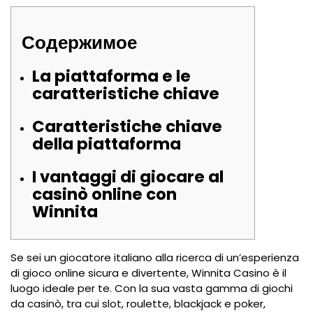
Содержимое
La piattaforma e le
caratteristiche chiave
Caratteristiche chiave
della piattaforma
I vantaggi di giocare al
casinò online con
Winnita
Se sei un giocatore italiano alla ricerca di un’esperienza
di gioco online sicura e divertente, Winnita Casino è il
luogo ideale per te. Con la sua vasta gamma di giochi
da casinò, tra cui slot, roulette, blackjack e poker,