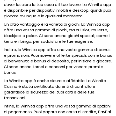
dover lasciare la tua casa o il tuo lavoro. La Winnita app
è disponibile per dispositivi mobili e desktop, quindi puoi
giocare ovunque e in qualsiasi momento.
Un altro vantaggio è la varietà di giochi. La Winnita app
offre una vasta gamma di giochi, tra cui slot, roulette,
blackjack e poker. Ci sono anche giochi speciali, come il
keno e il bingo, per soddisfare le tue esigenze.
Inoltre, la Winnita app offre una vasta gamma di bonus
e promozioni. Puoi ricevere offerte speciali, come bonus
di benvenuto e bonus di deposito, per iniziare a giocare.
Ci sono anche tornei e concorsi per vincere premi e
bonus.
La Winnita app è anche sicura e affidabile. La Winnita
Casino è stata certificata da enti di controllo e
garantisce la sicurezza dei tuoi dati e delle tue
transazioni.
Infine, la Winnita app offre una vasta gamma di opzioni
di pagamento. Puoi pagare con carta di credito, PayPal,