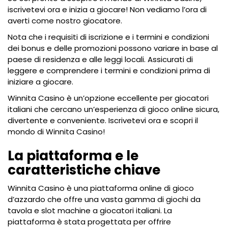
iscrivetevi ora e inizia a giocare! Non vediamo l’ora di
averti come nostro giocatore.
Nota che i requisiti di iscrizione e i termini e condizioni
dei bonus e delle promozioni possono variare in base al
paese di residenza e alle leggi locali. Assicurati di
leggere e comprendere i termini e condizioni prima di
iniziare a giocare.
Winnita Casino è un’opzione eccellente per giocatori
italiani che cercano un’esperienza di gioco online sicura,
divertente e conveniente. Iscrivetevi ora e scopri il
mondo di Winnita Casino!
La piattaforma e le
caratteristiche chiave
Winnita Casino è una piattaforma online di gioco
d’azzardo che offre una vasta gamma di giochi da
tavola e slot machine a giocatori italiani. La
piattaforma è stata progettata per offrire