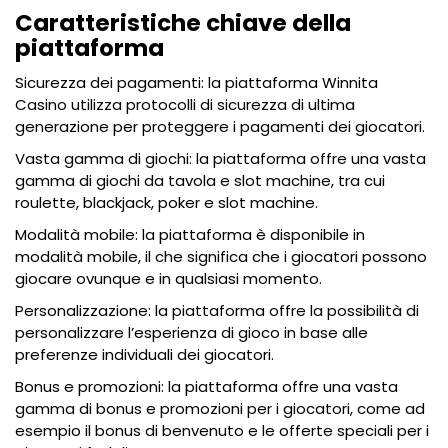
Caratteristiche chiave della
piattaforma
Sicurezza dei pagamenti: la piattaforma Winnita
Casino utilizza protocolli di sicurezza di ultima
generazione per proteggere i pagamenti dei giocatori.
Vasta gamma di giochi: la piattaforma offre una vasta
gamma di giochi da tavola e slot machine, tra cui
roulette, blackjack, poker e slot machine.
Modalità mobile: la piattaforma è disponibile in
modalità mobile, il che significa che i giocatori possono
giocare ovunque e in qualsiasi momento.
Personalizzazione: la piattaforma offre la possibilità di
personalizzare l’esperienza di gioco in base alle
preferenze individuali dei giocatori.
Bonus e promozioni: la piattaforma offre una vasta
gamma di bonus e promozioni per i giocatori, come ad
esempio il bonus di benvenuto e le offerte speciali per i