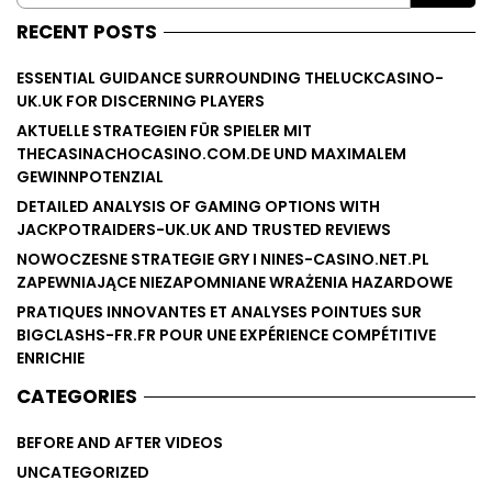
RECENT POSTS
ESSENTIAL GUIDANCE SURROUNDING THELUCKCASINO-
UK.UK FOR DISCERNING PLAYERS
AKTUELLE STRATEGIEN FÜR SPIELER MIT
THECASINACHOCASINO.COM.DE UND MAXIMALEM
GEWINNPOTENZIAL
DETAILED ANALYSIS OF GAMING OPTIONS WITH
JACKPOTRAIDERS-UK.UK AND TRUSTED REVIEWS
NOWOCZESNE STRATEGIE GRY I NINES-CASINO.NET.PL
ZAPEWNIAJĄCE NIEZAPOMNIANE WRAŻENIA HAZARDOWE
PRATIQUES INNOVANTES ET ANALYSES POINTUES SUR
BIGCLASHS-FR.FR POUR UNE EXPÉRIENCE COMPÉTITIVE
ENRICHIE
CATEGORIES
BEFORE AND AFTER VIDEOS
UNCATEGORIZED