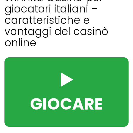
giocatori italiani –
caratteristiche e
vantaggi del casinò
online
▶️
GIOCARE