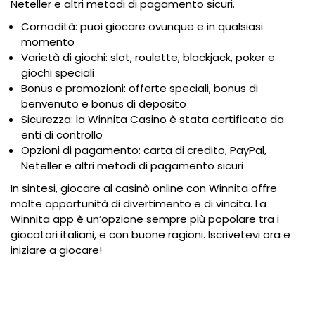
Neteller e altri metodi di pagamento sicuri.
Comodità: puoi giocare ovunque e in qualsiasi
momento
Varietà di giochi: slot, roulette, blackjack, poker e
giochi speciali
Bonus e promozioni: offerte speciali, bonus di
benvenuto e bonus di deposito
Sicurezza: la Winnita Casino è stata certificata da
enti di controllo
Opzioni di pagamento: carta di credito, PayPal,
Neteller e altri metodi di pagamento sicuri
In sintesi, giocare al casinò online con Winnita offre
molte opportunità di divertimento e di vincita. La
Winnita app è un’opzione sempre più popolare tra i
giocatori italiani, e con buone ragioni. Iscrivetevi ora e
iniziare a giocare!