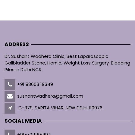
ADDRESS
Dr. Sushant Wadhera Clinic, Best Laparoscopic
Gallbladder Stone, Hernia, Weight Loss Surgery, Bleeding
Piles in Delhi NCR
+91 88603 19349
sushantwadhera@gmail.com
C-379, SARITA VIHAR, NEW DELHI 110076
SOCIAL MEDIA
+91-7011165994