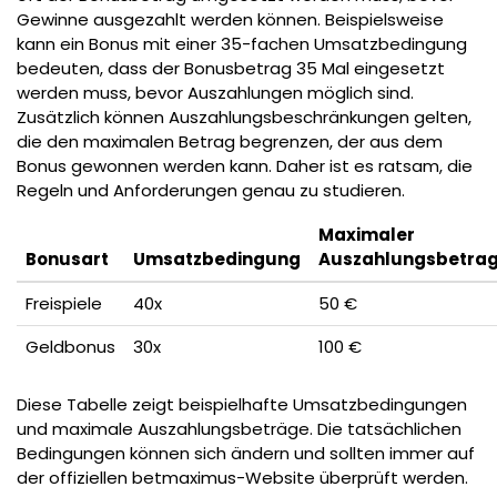
Gewinne ausgezahlt werden können. Beispielsweise
kann ein Bonus mit einer 35-fachen Umsatzbedingung
bedeuten, dass der Bonusbetrag 35 Mal eingesetzt
werden muss, bevor Auszahlungen möglich sind.
Zusätzlich können Auszahlungsbeschränkungen gelten,
die den maximalen Betrag begrenzen, der aus dem
Bonus gewonnen werden kann. Daher ist es ratsam, die
Regeln und Anforderungen genau zu studieren.
Maximaler
Bonusart
Umsatzbedingung
Auszahlungsbetra
Freispiele
40x
50 €
Geldbonus
30x
100 €
Diese Tabelle zeigt beispielhafte Umsatzbedingungen
und maximale Auszahlungsbeträge. Die tatsächlichen
Bedingungen können sich ändern und sollten immer auf
der offiziellen betmaximus-Website überprüft werden.