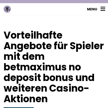
MENU
Vorteilhafte
Angebote für Spieler
mit dem
betmaximus no
deposit bonus und
weiteren Casino-
Aktionen