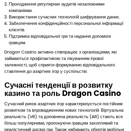
Проходження регулярних аудитів незалежними
компаніями.
Використання сучасних технологій шифрування даних.
Забезпечення конфіденційності персональної інформації
клієнтів.
Підтримка відповідальної гри та надання допомоги
гравцям.
Dragon Casino активно співпрацює з організаціями, які
займаються профілактикою та лікуванням ігрової
залежності, щоб сприяти формуванню відповідального
ставлення до азартних ігор у суспільстві.
Сучасні тенденції в розвитку
казино та роль Dragon Casino
Сучасний ринок азартних ігор характеризується постійним
розвитком та впровадженням нових технологій. Віртуальна
реальність (VR) та доповнена реальність (AR) стають все
більш популярними, пропонуючи гравцям захопливий та
реалістичний досвід гри. Також набирають обертів мобільні