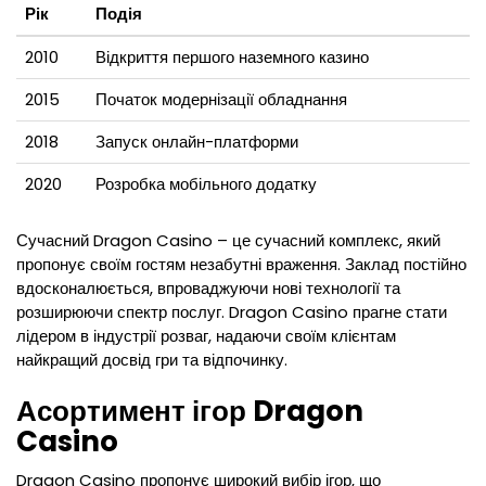
Рік
Подія
2010
Відкриття першого наземного казино
2015
Початок модернізації обладнання
2018
Запуск онлайн-платформи
2020
Розробка мобільного додатку
Сучасний Dragon Casino – це сучасний комплекс, який
пропонує своїм гостям незабутні враження. Заклад постійно
вдосконалюється, впроваджуючи нові технології та
розширюючи спектр послуг. Dragon Casino прагне стати
лідером в індустрії розваг, надаючи своїм клієнтам
найкращий досвід гри та відпочинку.
Асортимент ігор Dragon
Casino
Dragon Casino пропонує широкий вибір ігор, що