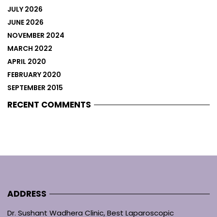
JULY 2026
JUNE 2026
NOVEMBER 2024
MARCH 2022
APRIL 2020
FEBRUARY 2020
SEPTEMBER 2015
RECENT COMMENTS
ADDRESS
Dr. Sushant Wadhera Clinic, Best Laparoscopic