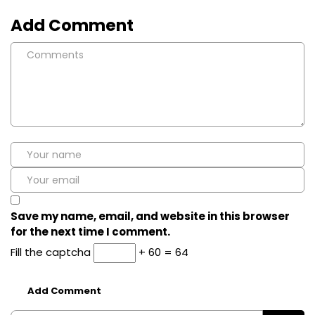
Add Comment
Save my name, email, and website in this browser
for the next time I comment.
Fill the captcha
+ 60 = 64