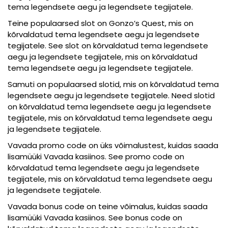
tema legendsete aegu ja legendsete tegijatele.
Teine populaarsed slot on Gonzo’s Quest, mis on
kõrvaldatud tema legendsete aegu ja legendsete
tegijatele. See slot on kõrvaldatud tema legendsete
aegu ja legendsete tegijatele, mis on kõrvaldatud
tema legendsete aegu ja legendsete tegijatele.
Samuti on populaarsed slotid, mis on kõrvaldatud tema
legendsete aegu ja legendsete tegijatele. Need slotid
on kõrvaldatud tema legendsete aegu ja legendsete
tegijatele, mis on kõrvaldatud tema legendsete aegu
ja legendsete tegijatele.
Vavada promo code on üks võimalustest, kuidas saada
lisamüüki Vavada kasiinos. See promo code on
kõrvaldatud tema legendsete aegu ja legendsete
tegijatele, mis on kõrvaldatud tema legendsete aegu
ja legendsete tegijatele.
Vavada bonus code on teine võimalus, kuidas saada
lisamüüki Vavada kasiinos. See bonus code on