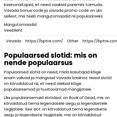
kasinonäitajaid, et need saaksid paremini toimuda.
Vavada bonus code ja vavada promo code on üks
sellest, mis teeb mangutomaadid nii populaarseks.
Mangutomaadid
Veebileht
Vavada
https://bptre.com/
Other
https://bptre.co
Populaarsed slotid: mis on
nende populaarsus
Populaarsed slotid on need, mida kasutajad kõige
enam valivad ja mängivad Vavada kasiinos. Need slotid
on kõrvaldatud nii, et need oleksid kõige
populaarsemad ja huvitavamad mängijatele.
Üks populaarsemaid slotidest on Book of Dead, mis on
kõrvaldatud tema legendasele aegu ja legendsetele
tegijatele. See slot on kõrvaldatud tema legendsete
aegu ja legendsete tegijatele, mis on kõrvaldatud