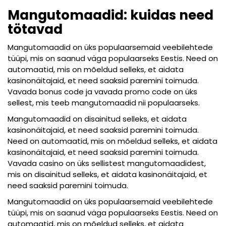
Mangutomaadid: kuidas need
tötavad
Mangutomaadid on üks populaarsemaid veebilehtede
tüüpi, mis on saanud väga populaarseks Eestis. Need on
automaatid, mis on mõeldud selleks, et aidata
kasinonäitajaid, et need saaksid paremini toimuda.
Vavada bonus code ja vavada promo code on üks
sellest, mis teeb mangutomaadid nii populaarseks.
Mangutomaadid on disainitud selleks, et aidata
kasinonäitajaid, et need saaksid paremini toimuda.
Need on automaatid, mis on mõeldud selleks, et aidata
kasinonäitajaid, et need saaksid paremini toimuda.
Vavada casino on üks sellistest mangutomaadidest,
mis on disainitud selleks, et aidata kasinonäitajaid, et
need saaksid paremini toimuda.
Mangutomaadid on üks populaarsemaid veebilehtede
tüüpi, mis on saanud väga populaarseks Eestis. Need on
automaatid, mis on mõeldud selleks, et aidata