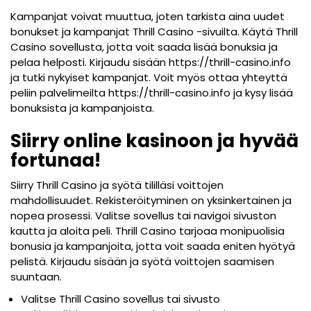
Kampanjat voivat muuttua, joten tarkista aina uudet
bonukset ja kampanjat Thrill Casino -sivuilta. Käytä Thrill
Casino sovellusta, jotta voit saada lisää bonuksia ja
pelaa helposti. Kirjaudu sisään https://thrill-casino.info
ja tutki nykyiset kampanjat. Voit myös ottaa yhteyttä
peliin palvelimeilta https://thrill-casino.info ja kysy lisää
bonuksista ja kampanjoista.
Siirry online kasinoon ja hyvää
fortunaa!
Siirry Thrill Casino ja syötä tililläsi voittojen
mahdollisuudet. Rekisteröityminen on yksinkertainen ja
nopea prosessi. Valitse sovellus tai navigoi sivuston
kautta ja aloita peli. Thrill Casino tarjoaa monipuolisia
bonusia ja kampanjoita, jotta voit saada eniten hyötyä
pelistä. Kirjaudu sisään ja syötä voittojen saamisen
suuntaan.
Valitse Thrill Casino sovellus tai sivusto