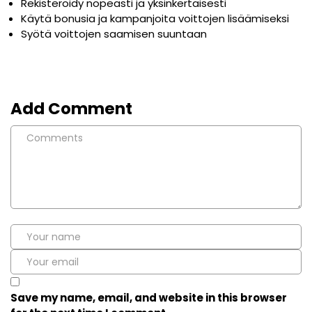
Rekisteröidy nopeasti ja yksinkertaisesti
Käytä bonusia ja kampanjoita voittojen lisäämiseksi
Syötä voittojen saamisen suuntaan
Add Comment
Save my name, email, and website in this browser