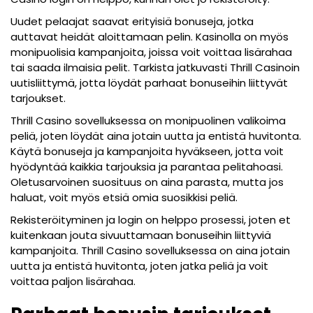
Uudet pelaajat saavat erityisiä bonuseja, jotka
auttavat heidät aloittamaan pelin. Kasinolla on myös
monipuolisia kampanjoita, joissa voit voittaa lisärahaa
tai saada ilmaisia pelit. Tarkista jatkuvasti Thrill Casinoin
uutisliittymä, jotta löydät parhaat bonuseihin liittyvät
tarjoukset.
Thrill Casino sovelluksessa on monipuolinen valikoima
peliä, joten löydät aina jotain uutta ja entistä huvitonta.
Käytä bonuseja ja kampanjoita hyväkseen, jotta voit
hyödyntää kaikkia tarjouksia ja parantaa pelitahoasi.
Oletusarvoinen suosituus on aina parasta, mutta jos
haluat, voit myös etsiä omia suosikkisi peliä.
Rekisteröityminen ja login on helppo prosessi, joten et
kuitenkaan jouta sivuuttamaan bonuseihin liittyviä
kampanjoita. Thrill Casino sovelluksessa on aina jotain
uutta ja entistä huvitonta, joten jatka peliä ja voit
voittaa paljon lisärahaa.