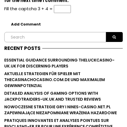
for the next time I comment.
Fill the captcha
3 + 4 =
RECENT POSTS
ESSENTIAL GUIDANCE SURROUNDING THELUCKCASINO-
UK.UK FOR DISCERNING PLAYERS
AKTUELLE STRATEGIEN FÜR SPIELER MIT
THECASINACHOCASINO.COM.DE UND MAXIMALEM
GEWINNPOTENZIAL
DETAILED ANALYSIS OF GAMING OPTIONS WITH
JACKPOTRAIDERS-UK.UK AND TRUSTED REVIEWS
NOWOCZESNE STRATEGIE GRY I NINES-CASINO.NET.PL
ZAPEWNIAJĄCE NIEZAPOMNIANE WRAŻENIA HAZARDOWE
PRATIQUES INNOVANTES ET ANALYSES POINTUES SUR
BIGCLASHS-FR.FR POUR UNE EXPÉRIENCE COMPÉTITIVE