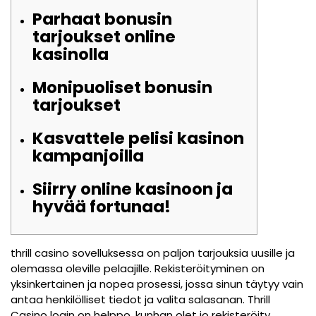
Parhaat bonusin
tarjoukset online
kasinolla
Monipuoliset bonusin
tarjoukset
Kasvattele pelisi kasinon
kampanjoilla
Siirry online kasinoon ja
hyvää fortunaa!
thrill casino
sovelluksessa on paljon tarjouksia uusille ja
olemassa oleville pelaajille. Rekisteröityminen on
yksinkertainen ja nopea prosessi, jossa sinun täytyy vain
antaa henkilölliset tiedot ja valita salasanan. Thrill
Casino login on helppo, kunhan olet jo rekisteröity.