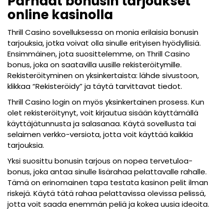
Parhaat bonusin tarjoukset
online kasinolla
Thrill Casino sovelluksessa on monia erilaisia bonusin
tarjouksia, jotka voivat olla sinulle erityisen hyödyllisiä.
Ensimmäinen, jota suosittelemme, on Thrill Casino
bonus, joka on saatavilla uusille rekisteröitymille.
Rekisteröityminen on yksinkertaista: lähde sivustoon,
klikkaa “Rekisteröidy” ja täytä tarvittavat tiedot.
Thrill Casino login on myös yksinkertainen prosess. Kun
olet rekisteröitynyt, voit kirjautua sisään käyttämällä
käyttäjätunnusta ja salasanaa. Käytä sovellusta tai
selaimen verkko-versiota, jotta voit käyttää kaikkia
tarjouksia.
Yksi suosittu bonusin tarjous on nopea tervetuloa-
bonus, joka antaa sinulle lisärahaa pelattavalle rahalle.
Tämä on erinomainen tapa testata kasinon pelit ilman
riskejä. Käytä tätä rahaa pelattavissa olevissa pelissä,
jotta voit saada enemmän peliä ja kokea uusia ideoita.