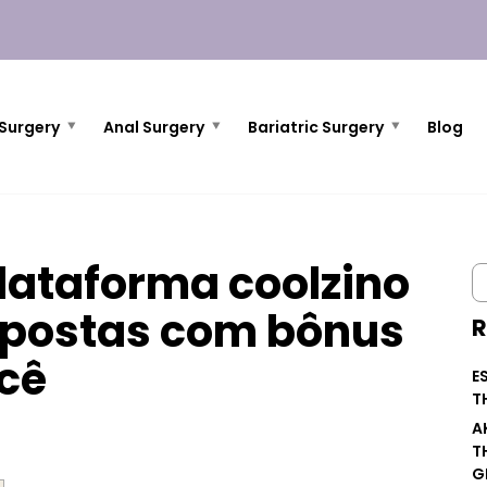
Surgery
Anal Surgery
Bariatric Surgery
Blog
lataforma coolzino
 apostas com bônus
R
ocê
E
T
A
T
G