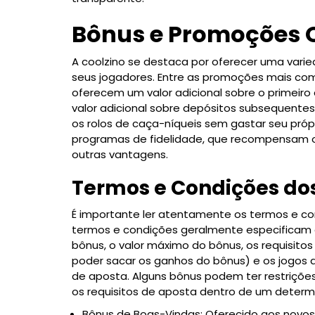
Bônus e Promoções O
A coolzino se destaca por oferecer uma varie
seus jogadores. Entre as promoções mais co
oferecem um valor adicional sobre o primeir
valor adicional sobre depósitos subsequentes,
os rolos de caça-níqueis sem gastar seu pró
programas de fidelidade, que recompensam o
outras vantagens.
Termos e Condições do
É importante ler atentamente os termos e co
termos e condições geralmente especificam o
bônus, o valor máximo do bônus, os requisito
poder sacar os ganhos do bônus) e os jogos 
de aposta. Alguns bônus podem ter restrições
os requisitos de aposta dentro de um determ
Bônus de Boas-Vindas: Oferecido aos novos 