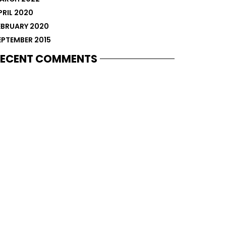
PRIL 2020
EBRUARY 2020
EPTEMBER 2015
ECENT COMMENTS