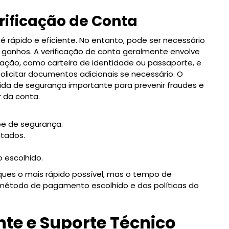
rificação de Conta
 rápido e eficiente. No entanto, pode ser necessário
s ganhos. A verificação de conta geralmente envolve
cação, como carteira de identidade ou passaporte, e
olicitar documentos adicionais se necessário. O
da de segurança importante para prevenir fraudes e
r da conta.
pe de segurança.
itados.
escolhido.
ues o mais rápido possível, mas o tempo de
étodo de pagamento escolhido e das políticas do
te e Suporte Técnico