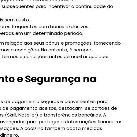
 subsequentes para incentivar a continuidade do
is sem custo.
ores frequentes com bônus exclusivos.
perdas em um determinado período.
 em relação aos seus bônus e promoções, fornecendo
rmos e condições. No entanto, é sempre
s termos e condições antes de aceitar qualquer
to e Segurança na
os de pagamento seguros e convenientes para
dos de pagamento aceitos, destacam-se cartões de
s (Skrill, Neteller) e transferências bancárias. A
ia avançadas para proteger as informações financeiras
ransações. A coolzino também adota medidas
dinheiro.