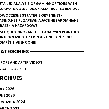
ETAILED ANALYSIS OF GAMING OPTIONS WITH
ACKPOTRAIDERS-UK.UK AND TRUSTED REVIEWS
OWOCZESNE STRATEGIE GRY I NINES-
ASINO.NET.PL ZAPEWNIAJĄCE NIEZAPOMNIANE
RAŻENIA HAZARDOWE
RATIQUES INNOVANTES ET ANALYSES POINTUES
UR BIGCLASHS-FR.FR POUR UNE EXPÉRIENCE
OMPÉTITIVE ENRICHIE
ATEGORIES
EFORE AND AFTER VIDEOS
NCATEGORIZED
RCHIVES
ULY 2026
UNE 2026
OVEMBER 2024
ARCH 2022