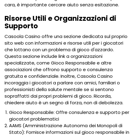
cara, è importante cercare aiuto senza esitazione.
Risorse Utili e Organizzazioni di
Supporto
Casoola Casino offre una sezione dedicata sul proprio
sito web con informazioni e risorse utili per i giocatori
che lottano con un problema di gioco d'azzardo.
Questa sezione include link a organizzazioni
specializzate, come Gioco Responsabile e altre
associazioni che offrono supporto e consulenza
gratuita e confidenziale. Inoltre, Casoola Casino
incoraggia i giocatori a parlare con amici, familiari o
professionisti della salute mentale se si sentono
sopraffatti dai propri problemi di gioco. Ricorda,
chiedere aiuto è un segno di forza, non di debolezza.
Gioco Responsabile: Offre consulenza e supporto per
giocatori problematici
AAMS (Amministrazione Autonoma dei Monopoli di
Stato): Fornisce informazioni sul gioco responsabile in