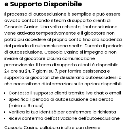
e Supporto Disponibile
Il processo di autoesclusione è semplice e può essere
avviato contattando il team di supporto clienti di
Casoola Casino. Una volta richiesta, l'autoesclusione
viene attivata tempestivamente e il giocatore non
potrà più accedere al proprio conto fino alla scadenza
del periodo di autoesclusione scelto. Durante il periodo
di autoesclusione, Casoola Casino si impegna a non
inviare al giocatore alcuna comunicazione
promozionale. Il team di supporto clienti è disponibile
24 ore su 24, 7 giorni su 7, per fornire assistenza e
supporto ai giocatori che desiderano autoescludersi o
che necessitano di informazioni sulle opzioni disponibili.
Contatta il supporto clienti tramite live chat o email
Specifica il periodo di autoesclusione desiderato
(minimo 6 mesi)
Verifica la tua identità per confermare la richiesta
Ricevi conferma dell'attivazione dell'autoesclusione
Casoola Casino collabora inoltre con diverse