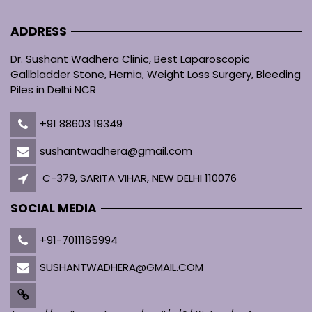
ADDRESS
Dr. Sushant Wadhera Clinic, Best Laparoscopic
Gallbladder Stone, Hernia, Weight Loss Surgery, Bleeding
Piles in Delhi NCR
+91 88603 19349
sushantwadhera@gmail.com
C-379, SARITA VIHAR, NEW DELHI 110076
SOCIAL MEDIA
+91-7011165994
SUSHANTWADHERA@GMAIL.COM