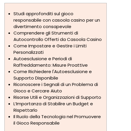
Studi approfonditi sul gioco
responsabile con casoola casino per un
divertimento consapevole
Comprendere gli Strumenti di
Autocontrollo Offerti da Casoola Casino
Come Impostare e Gestire i Limiti
Personalizzati
Autoesclusione e Periodi di
Raffreddamento: Misure Proattive
Come Richiedere l'Autoesclusione e
Supporto Disponibile
Riconoscere i Segnali di un Problema di
Gioco e Cercare Aiuto
Risorse Utili e Organizzazioni di Supporto
L’Importanza di Stabilire un Budget e
Rispettarlo
Il Ruolo della Tecnologia nel Promuovere
il Gioco Responsabile