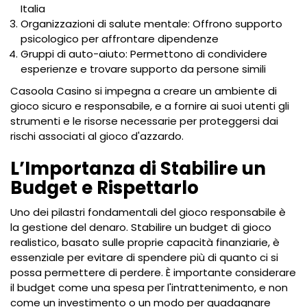
Italia
Organizzazioni di salute mentale: Offrono supporto
psicologico per affrontare dipendenze
Gruppi di auto-aiuto: Permettono di condividere
esperienze e trovare supporto da persone simili
Casoola Casino si impegna a creare un ambiente di
gioco sicuro e responsabile, e a fornire ai suoi utenti gli
strumenti e le risorse necessarie per proteggersi dai
rischi associati al gioco d'azzardo.
L’Importanza di Stabilire un
Budget e Rispettarlo
Uno dei pilastri fondamentali del gioco responsabile è
la gestione del denaro. Stabilire un budget di gioco
realistico, basato sulle proprie capacità finanziarie, è
essenziale per evitare di spendere più di quanto ci si
possa permettere di perdere. È importante considerare
il budget come una spesa per l'intrattenimento, e non
come un investimento o un modo per guadagnare