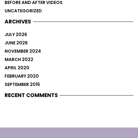
BEFORE AND AFTER VIDEOS
UNCATEGORIZED
ARCHIVES
JULY 2026
JUNE 2026
NOVEMBER 2024
MARCH 2022
APRIL 2020
FEBRUARY 2020
SEPTEMBER 2015
RECENT COMMENTS