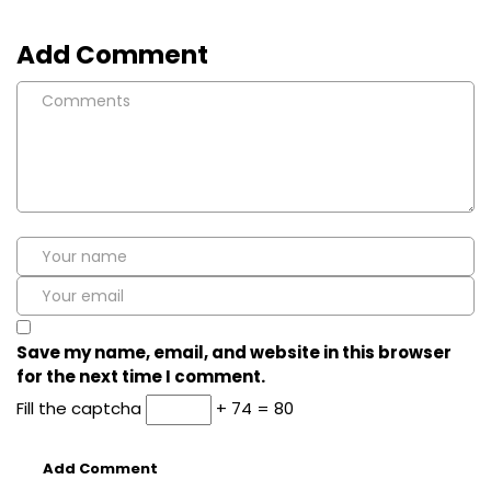
Add Comment
Save my name, email, and website in this browser
for the next time I comment.
Fill the captcha
+ 74 = 80