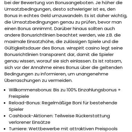
bei der Bewertung von Bonusangeboten. Je höher die
Umsatzbedingungen, desto schwieriger ist es, den
Bonus in echtes Geld umzuwandeln. Es ist daher wichtig,
die Umsatzbedingungen genau zu prüfen, bevor man
einen Bonus annimmt. Darüber hinaus sollten auch
andere Bonusrichtlinien beachtet werden, wie z.B. die
maximale Einsatzhöhe, die zulässigen Spiele und die
Gültigkeitsdauer des Bonus. winspirit casino legt seine
Bonusrichtlinien transparent dar, damit die Spieler
genau wissen, worauf sie sich einlassen. Es ist ratsam,
sich vor der Annahme eines Bonus über die geltenden
Bedingungen zu informieren, um unangenehme
Überraschungen zu vermeiden.
Willkommensbonus: Bis zu 100% Einzahlungsbonus +
Freispiele
Reload-Bonus: Regelmäßige Boni für bestehende
Spieler
Cashback-Aktionen: Teilweise Rückerstattung
verlorener Einsätze
Turniere: Wettbewerbe mit attraktiven Preispools