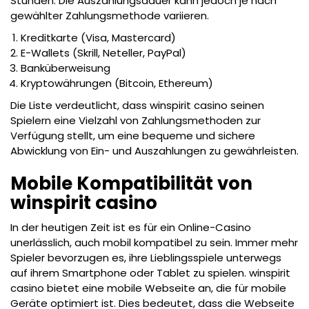
Stunden. Die Auszahlungsdauer kann jedoch je nach
gewählter Zahlungsmethode variieren.
Kreditkarte (Visa, Mastercard)
E-Wallets (Skrill, Neteller, PayPal)
Banküberweisung
Kryptowährungen (Bitcoin, Ethereum)
Die Liste verdeutlicht, dass winspirit casino seinen
Spielern eine Vielzahl von Zahlungsmethoden zur
Verfügung stellt, um eine bequeme und sichere
Abwicklung von Ein- und Auszahlungen zu gewährleisten.
Mobile Kompatibilität von
winspirit casino
In der heutigen Zeit ist es für ein Online-Casino
unerlässlich, auch mobil kompatibel zu sein. Immer mehr
Spieler bevorzugen es, ihre Lieblingsspiele unterwegs
auf ihrem Smartphone oder Tablet zu spielen. winspirit
casino bietet eine mobile Webseite an, die für mobile
Geräte optimiert ist. Dies bedeutet, dass die Webseite