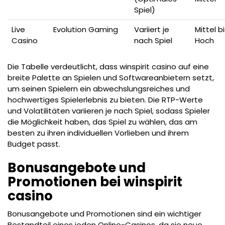
Spiel)
Live
Evolution Gaming
Variiert je
Mittel b
Casino
nach Spiel
Hoch
Die Tabelle verdeutlicht, dass winspirit casino auf eine
breite Palette an Spielen und Softwareanbietern setzt,
um seinen Spielern ein abwechslungsreiches und
hochwertiges Spielerlebnis zu bieten. Die RTP-Werte
und Volatilitäten variieren je nach Spiel, sodass Spieler
die Möglichkeit haben, das Spiel zu wählen, das am
besten zu ihren individuellen Vorlieben und ihrem
Budget passt.
Bonusangebote und
Promotionen bei winspirit
casino
Bonusangebote und Promotionen sind ein wichtiger
Bestandteil eines jeden Online-Casinos, da sie neue