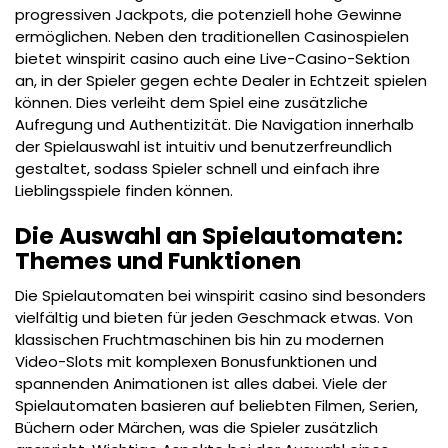
progressiven Jackpots, die potenziell hohe Gewinne
ermöglichen. Neben den traditionellen Casinospielen
bietet winspirit casino auch eine Live-Casino-Sektion
an, in der Spieler gegen echte Dealer in Echtzeit spielen
können. Dies verleiht dem Spiel eine zusätzliche
Aufregung und Authentizität. Die Navigation innerhalb
der Spielauswahl ist intuitiv und benutzerfreundlich
gestaltet, sodass Spieler schnell und einfach ihre
Lieblingsspiele finden können.
Die Auswahl an Spielautomaten:
Themes und Funktionen
Die Spielautomaten bei winspirit casino sind besonders
vielfältig und bieten für jeden Geschmack etwas. Von
klassischen Fruchtmaschinen bis hin zu modernen
Video-Slots mit komplexen Bonusfunktionen und
spannenden Animationen ist alles dabei. Viele der
Spielautomaten basieren auf beliebten Filmen, Serien,
Büchern oder Märchen, was die Spieler zusätzlich