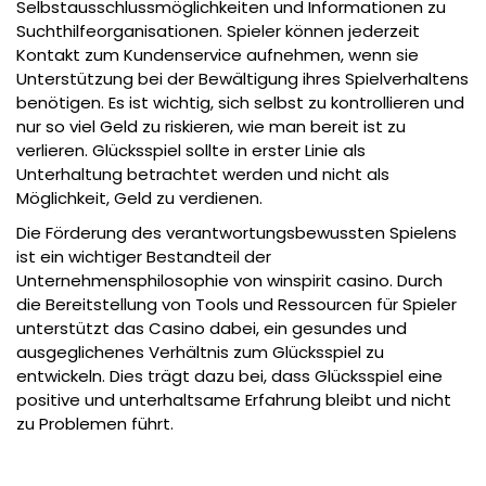
Selbstausschlussmöglichkeiten und Informationen zu
Suchthilfeorganisationen. Spieler können jederzeit
Kontakt zum Kundenservice aufnehmen, wenn sie
Unterstützung bei der Bewältigung ihres Spielverhaltens
benötigen. Es ist wichtig, sich selbst zu kontrollieren und
nur so viel Geld zu riskieren, wie man bereit ist zu
verlieren. Glücksspiel sollte in erster Linie als
Unterhaltung betrachtet werden und nicht als
Möglichkeit, Geld zu verdienen.
Die Förderung des verantwortungsbewussten Spielens
ist ein wichtiger Bestandteil der
Unternehmensphilosophie von winspirit casino. Durch
die Bereitstellung von Tools und Ressourcen für Spieler
unterstützt das Casino dabei, ein gesundes und
ausgeglichenes Verhältnis zum Glücksspiel zu
entwickeln. Dies trägt dazu bei, dass Glücksspiel eine
positive und unterhaltsame Erfahrung bleibt und nicht
zu Problemen führt.