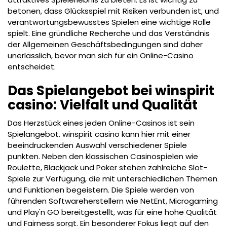
betonen, dass Glücksspiel mit Risiken verbunden ist, und
verantwortungsbewusstes Spielen eine wichtige Rolle
spielt. Eine gründliche Recherche und das Verständnis
der Allgemeinen Geschäftsbedingungen sind daher
unerlässlich, bevor man sich für ein Online-Casino
entscheidet.
Das Spielangebot bei winspirit
casino: Vielfalt und Qualität
Das Herzstück eines jeden Online-Casinos ist sein
Spielangebot. winspirit casino kann hier mit einer
beeindruckenden Auswahl verschiedener Spiele
punkten. Neben den klassischen Casinospielen wie
Roulette, Blackjack und Poker stehen zahlreiche Slot-
Spiele zur Verfügung, die mit unterschiedlichen Themen
und Funktionen begeistern. Die Spiele werden von
führenden Softwareherstellern wie NetEnt, Microgaming
und Play'n GO bereitgestellt, was für eine hohe Qualität
und Fairness sorgt. Ein besonderer Fokus liegt auf den