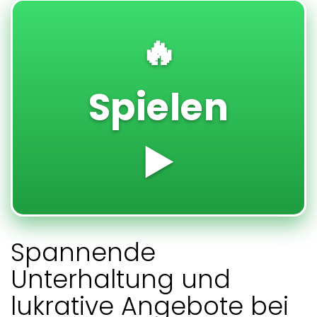
🔥
Spielen
▶️
Spannende
Unterhaltung und
lukrative Angebote bei