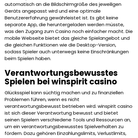
automatisch an die Bildschirmgröße des jeweiligen
Geräts angepasst wird und eine optimale
Benutzererfahrung gewährleistet ist. Es gibt keine
separate App, die heruntergeladen werden müsste,
was den Zugang zum Casino noch einfacher macht. Die
mobile Webseite bietet das gleiche Spielangebot und
die gleichen Funktionen wie die Desktop-Version,
sodass Spieler auch unterwegs keine Einschränkungen
beim Spielen haben.
Verantwortungsbewusstes
Spielen bei winspirit casino
Glücksspiel kann süchtig machen und zu finanziellen
Problemen führen, wenn es nicht
verantwortungsbewusst betrieben wird. winspirit casino
ist sich dieser Verantwortung bewusst und bietet
seinen Spielern verschiedene Tools und Ressourcen an,
um ein verantwortungsbewusstes Spielverhalten zu
fördern. Dazu gehören Einzahlungslimits, Verlustlimits,