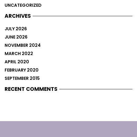
UNCATEGORIZED
ARCHIVES
JULY 2026
JUNE 2026
NOVEMBER 2024
MARCH 2022
APRIL 2020
FEBRUARY 2020
SEPTEMBER 2015
RECENT COMMENTS