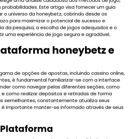
 exige uma análise cuidadosa dos métodos de jogo,
obabilidades. Este artigo visa fornecer um guia
r o universo da honeybetz, cobrindo desde os
prazo para maximizar o potencial de sucesso e
ia da pesquisa, a escolha de jogos adequados e o
tir uma experiência de jogo segura e agradável.
ataforma honeybetz e
ma de opções de apostas, incluindo cassino online,
antes, é fundamental familiarizar-se com a interface
ntender como navegar pelas diferentes seções, como
e como realizar depósitos e retiradas de forma
as semelhantes, constantemente atualiza seus
o é importante manter-se informado através de seus
 Plataforma