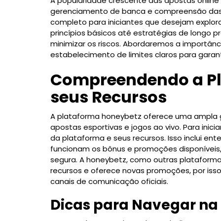
A popularidade crescente das apostas online
gerenciamento de banca e compreensão das pr
completo para iniciantes que desejam explora
princípios básicos até estratégias de longo 
minimizar os riscos. Abordaremos a importânc
estabelecimento de limites claros para garan
Compreendendo a Pl
seus Recursos
A plataforma honeybetz oferece uma ampla ga
apostas esportivas e jogos ao vivo. Para inici
da plataforma e seus recursos. Isso inclui e
funcionam os bônus e promoções disponíveis, 
segura. A honeybetz, como outras plataform
recursos e oferece novas promoções, por iss
canais de comunicação oficiais.
Dicas para Navegar na