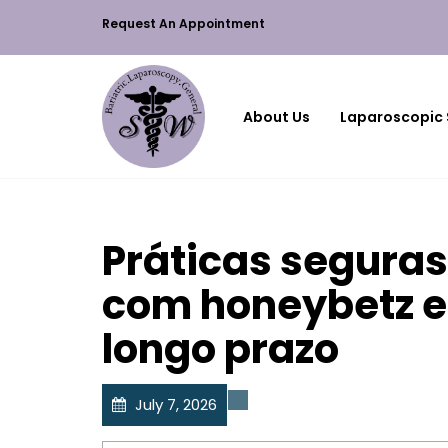
Request An Appointment
About Us
Laparoscopic 
Práticas seguras
com honeybetz e
longo prazo
July 7, 2026
Uncategorized