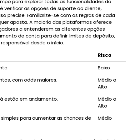
mpo para explorar todas as funcionalidades da
é verificar as opções de suporte ao cliente,
o precise. Familiarize-se com as regras de cada
quer aposta. A maioria das plataformas oferece
 jogadores a entenderem as diferentes opções
amento de conta para definir limites de depósito,
esponsável desde o início.
Risco
nto.
Baixo
ntos, com odds maiores.
Médio a
Alto
já estão em andamento.
Médio a
Alto
simples para aumentar as chances de
Médio