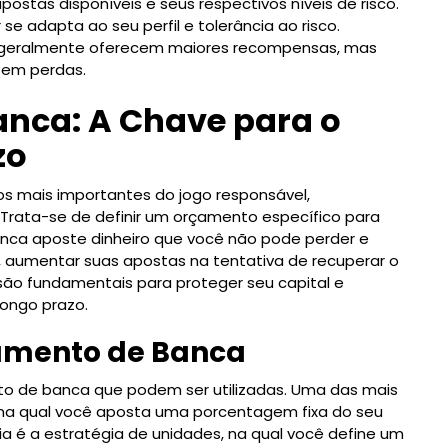
apostas disponíveis e seus respectivos níveis de risco.
 se adapta ao seu perfil e tolerância ao risco.
o geralmente oferecem maiores recompensas, mas
 em perdas.
nca: A Chave para o
zo
 mais importantes do jogo responsável,
Trata-se de definir um orçamento específico para
unca aposte dinheiro que você não pode perder e
a, aumentar suas apostas na tentativa de recuperar o
a são fundamentais para proteger seu capital e
longo prazo.
iamento de Banca
to de banca que podem ser utilizadas. Uma das mais
 na qual você aposta uma porcentagem fixa do seu
ia é a estratégia de unidades, na qual você define um