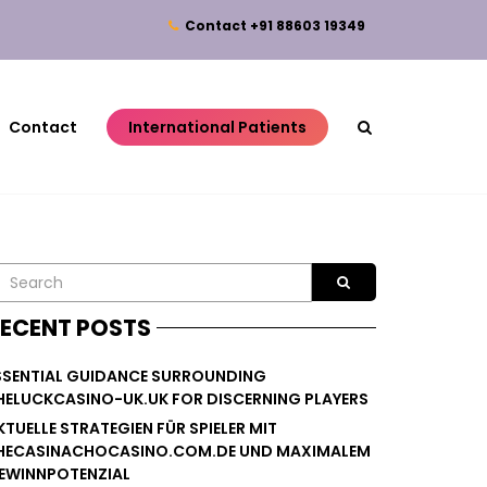
Contact
+91 88603 19349
Contact
International Patients
ECENT POSTS
SSENTIAL GUIDANCE SURROUNDING
HELUCKCASINO-UK.UK FOR DISCERNING PLAYERS
KTUELLE STRATEGIEN FÜR SPIELER MIT
HECASINACHOCASINO.COM.DE UND MAXIMALEM
EWINNPOTENZIAL