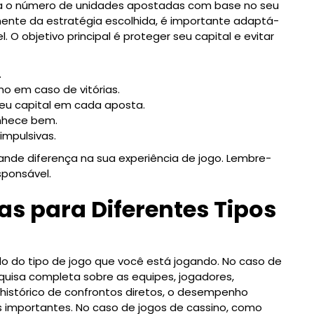
ria o número de unidades apostadas com base no seu
ente da estratégia escolhida, é importante adaptá-
l. O objetivo principal é proteger seu capital e evitar
.
o em caso de vitórias.
eu capital em cada aposta.
nhece bem.
impulsivas.
ande diferença na sua experiência de jogo. Lembre-
esponsável.
as para Diferentes Tipos
 do tipo de jogo que você está jogando. No caso de
squisa completa sobre as equipes, jogadores,
o histórico de confrontos diretos, o desempenho
s importantes. No caso de jogos de cassino, como