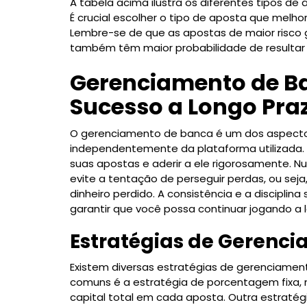
A tabela acima ilustra os diferentes tipos de 
É crucial escolher o tipo de aposta que melhor
Lembre-se de que as apostas de maior risc
também têm maior probabilidade de resultar
Gerenciamento de Ba
Sucesso a Longo Pra
O gerenciamento de banca é um dos aspectos
independentemente da plataforma utilizada. 
suas apostas e aderir a ele rigorosamente. N
evite a tentação de perseguir perdas, ou sej
dinheiro perdido. A consistência e a disciplin
garantir que você possa continuar jogando a 
Estratégias de Gerenc
Existem diversas estratégias de gerenciamen
comuns é a estratégia de porcentagem fixa,
capital total em cada aposta. Outra estratég