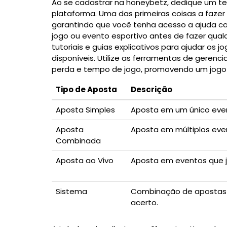
Ao se cadastrar na honeybetz, dedique um te
plataforma. Uma das primeiras coisas a fazer 
garantindo que você tenha acesso a ajuda cas
jogo ou evento esportivo antes de fazer qual
tutoriais e guias explicativos para ajudar os
disponíveis. Utilize as ferramentas de gerenci
perda e tempo de jogo, promovendo um jogo r
Tipo de Aposta
Descrição
Aposta Simples
Aposta em um único eve
Aposta
Aposta em múltiplos eve
Combinada
Aposta ao Vivo
Aposta em eventos que 
Sistema
Combinação de apostas 
acerto.