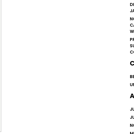
D
J
N
C
W
P
S
C
C
B
U
A
J
J
N
M