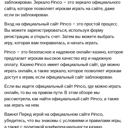
заблокирован. Зеркало Pinco – это зеркало официального
сайта, которое позволяет игрокам играть на сайте, даже
если он заблокирован.
Вход на официальный сайт Pinco – это простой процесс.
Вы можете зарегистрироваться, используя форму
регистрации, и открыть счет. Затем вы можете выбрать
игру, которая вам понравилась, и начать играть.
Pinco – это безопасное и надежное онлайн-казино, которое
предлагает игрокам высокое качество игр и надежную
оплату. Казино Pinco имеет официальный сайт, где можно
играть онлайн, а также зеркало, которое позволяет игрокам
доступ к играм, если официальный сайт заблокирован.
Если вы ищете официальный сайт Pinco, где можно играть
онлайн, то вы на правом пути. В этом обзоре мы
рассмотрели, как найти официальный сайт Pinco, а также
как играть на нем.
Важно! Перед игрой на официальном сайте Pinco,
убедитесь, что вы знакомы с условиями и правилами игры,
а также с политикой конфиденциальности казино.