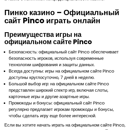
Пинко казино – Официальный
сайт Pinco играть онлайн
Преимущества игры на
официальном сайте Pinco
Безопасность: официальный сайт Pinco обеспечивает
безопасность игроков, используя современные
технологии шифрования и защиты данных.
Всегда доступны: игры на официальном сайте Pinco
доступны круглосуточно, 7 дней в неделю.
Большой выбор игр: на официальном сайте Pinco
представлен широкий спектр игр, включая слоты,
карточные игры и другие азартные игры.
Промокоды и бонусы: официальный сайт Pinco
регулярно предлагает игрокам промокоды и бонусы,
чтобы сделать игру еще более интересной.
Если вы хотите начать играть на официальном сайте Pinco,