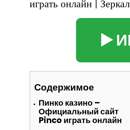
играть онлайн | Зеркал
▶️ 
Содержимое
Пинко казино –
Официальный сайт
Pinco играть онлайн