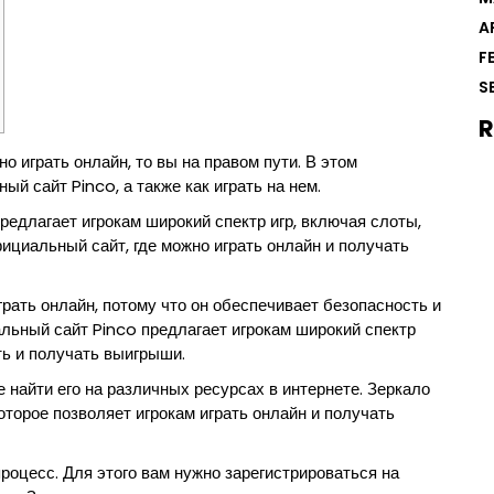
A
F
S
R
о играть онлайн, то вы на правом пути. В этом
й сайт Pinco, а также как играть на нем.
редлагает игрокам широкий спектр игр, включая слоты,
фициальный сайт, где можно играть онлайн и получать
рать онлайн, потому что он обеспечивает безопасность и
альный сайт Pinco предлагает игрокам широкий спектр
ть и получать выигрыши.
 найти его на различных ресурсах в интернете. Зеркало
оторое позволяет игрокам играть онлайн и получать
роцесс. Для этого вам нужно зарегистрироваться на