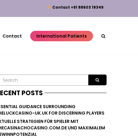
Contact
+91 88603 19349
Contact
International Patients
ECENT POSTS
SSENTIAL GUIDANCE SURROUNDING
HELUCKCASINO-UK.UK FOR DISCERNING PLAYERS
KTUELLE STRATEGIEN FÜR SPIELER MIT
HECASINACHOCASINO.COM.DE UND MAXIMALEM
EWINNPOTENZIAL