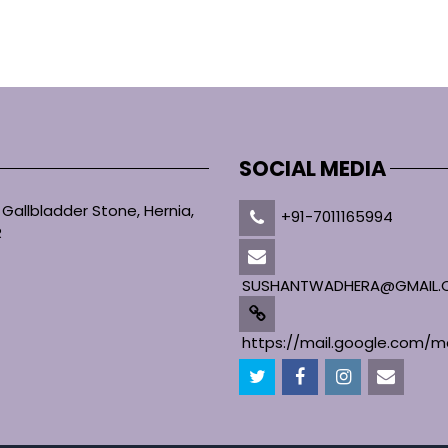
SOCIAL MEDIA
Gallbladder Stone, Hernia,
+91-7011165994
R
SUSHANTWADHERA@GMAIL.
https://mail.google.com