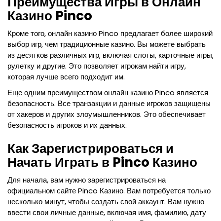
Преимущества Игры в Онлайн
Казино Pinco
Кроме того, онлайн казино Pinco предлагает более широкий
выбор игр, чем традиционные казино. Вы можете выбрать
из десятков различных игр, включая слоты, карточные игры,
рулетку и другие. Это позволяет игрокам найти игру,
которая лучше всего подходит им.
Еще одним преимуществом онлайн казино Pinco является
безопасность. Все транзакции и данные игроков защищены
от хакеров и других злоумышленников. Это обеспечивает
безопасность игроков и их данных.
Как Зарегистрироваться и
Начать Играть в Pinco Казино
Для начала, вам нужно зарегистрироваться на
официальном сайте Pinco Казино. Вам потребуется только
несколько минут, чтобы создать свой аккаунт. Вам нужно
ввести свои личные данные, включая имя, фамилию, дату