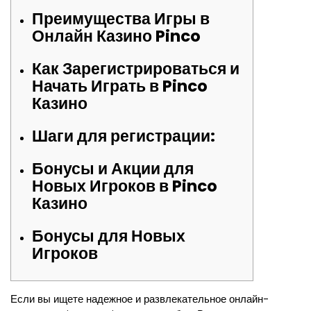
Преимущества Игры в
Онлайн Казино Pinco
Как Зарегистрироваться и
Начать Играть в Pinco
Казино
Шаги для регистрации:
Бонусы и Акции для
Новых Игроков в Pinco
Казино
Бонусы для Новых
Игроков
Если вы ищете надежное и развлекательное онлайн-