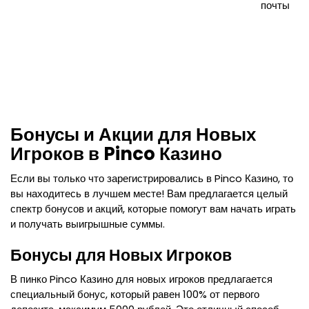
почты
Бонусы и Акции для Новых
Игроков в Pinco Казино
Если вы только что зарегистрировались в Pinco Казино, то
вы находитесь в лучшем месте! Вам предлагается целый
спектр бонусов и акций, которые помогут вам начать играть
и получать выигрышные суммы.
Бонусы для Новых Игроков
В
пинко
Pinco Казино для новых игроков предлагается
специальный бонус, который равен 100% от первого