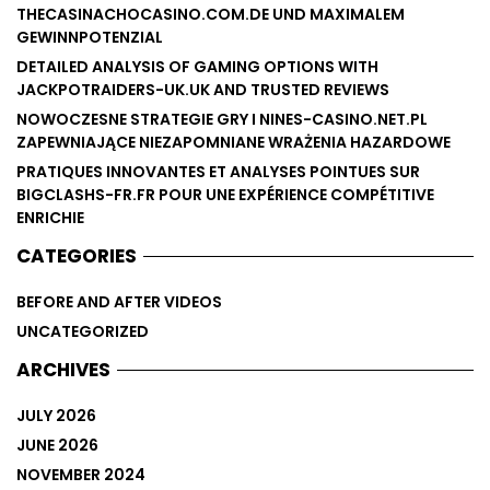
THECASINACHOCASINO.COM.DE UND MAXIMALEM
GEWINNPOTENZIAL
DETAILED ANALYSIS OF GAMING OPTIONS WITH
JACKPOTRAIDERS-UK.UK AND TRUSTED REVIEWS
NOWOCZESNE STRATEGIE GRY I NINES-CASINO.NET.PL
ZAPEWNIAJĄCE NIEZAPOMNIANE WRAŻENIA HAZARDOWE
PRATIQUES INNOVANTES ET ANALYSES POINTUES SUR
BIGCLASHS-FR.FR POUR UNE EXPÉRIENCE COMPÉTITIVE
ENRICHIE
CATEGORIES
BEFORE AND AFTER VIDEOS
UNCATEGORIZED
ARCHIVES
JULY 2026
JUNE 2026
NOVEMBER 2024