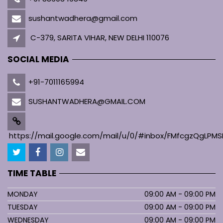
sushantwadhera@gmail.com
C-379, SARITA VIHAR, NEW DELHI 110076
SOCIAL MEDIA
+91-7011165994
SUSHANTWADHERA@GMAIL.COM
https://mail.google.com/mail/u/0/#inbox/FMfcgzQgL
TIME TABLE
MONDAY
09:00 AM - 09:00 PM
TUESDAY
09:00 AM - 09:00 PM
WEDNESDAY
09:00 AM - 09:00 PM