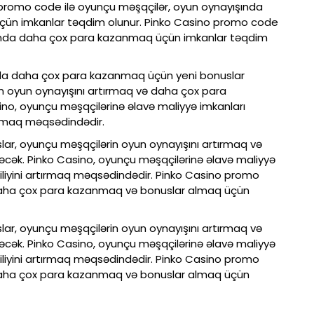
promo code ilə oyunçu məşqçilər, oyun oynayışında
ün imkanlar təqdim olunur. Pinko Casino promo code
şında daha çox para kazanmaq üçün imkanlar təqdim
nda daha çox para kazanmaq üçün yeni bonuslar
n oyun oynayışını artırmaq və daha çox para
o, oyunçu məşqçilərinə əlavə maliyyə imkanları
ırmaq məqsədindədir.
ar, oyunçu məşqçilərin oyun oynayışını artırmaq və
ək. Pinko Casino, oyunçu məşqçilərinə əlavə maliyyə
iliyini artırmaq məqsədindədir. Pinko Casino promo
 daha çox para kazanmaq və bonuslar almaq üçün
ar, oyunçu məşqçilərin oyun oynayışını artırmaq və
ək. Pinko Casino, oyunçu məşqçilərinə əlavə maliyyə
iliyini artırmaq məqsədindədir. Pinko Casino promo
 daha çox para kazanmaq və bonuslar almaq üçün