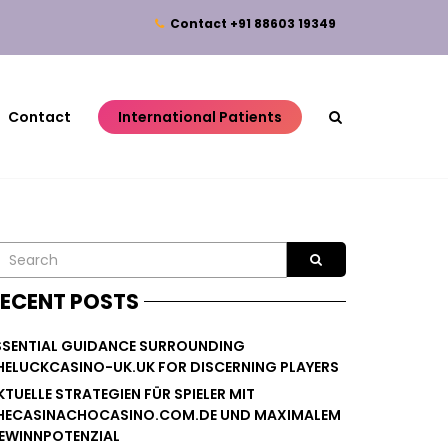
Contact
+91 88603 19349
Contact
International Patients
ECENT POSTS
SSENTIAL GUIDANCE SURROUNDING
HELUCKCASINO-UK.UK FOR DISCERNING PLAYERS
KTUELLE STRATEGIEN FÜR SPIELER MIT
HECASINACHOCASINO.COM.DE UND MAXIMALEM
EWINNPOTENZIAL