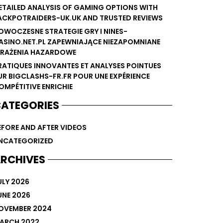
ETAILED ANALYSIS OF GAMING OPTIONS WITH
ACKPOTRAIDERS-UK.UK AND TRUSTED REVIEWS
OWOCZESNE STRATEGIE GRY I NINES-
ASINO.NET.PL ZAPEWNIAJĄCE NIEZAPOMNIANE
RAŻENIA HAZARDOWE
RATIQUES INNOVANTES ET ANALYSES POINTUES
UR BIGCLASHS-FR.FR POUR UNE EXPÉRIENCE
OMPÉTITIVE ENRICHIE
ATEGORIES
EFORE AND AFTER VIDEOS
NCATEGORIZED
RCHIVES
ULY 2026
UNE 2026
OVEMBER 2024
ARCH 2022