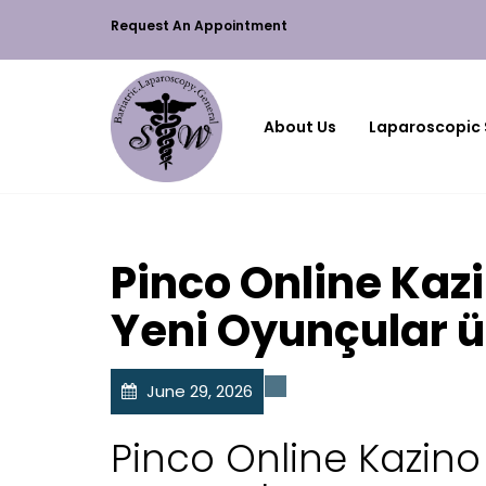
Request An Appointment
About Us
Laparoscopic 
Pinco Online Kaz
Yeni Oyunçular 
June 29, 2026
Uncategorized
Pinco Online Kazino