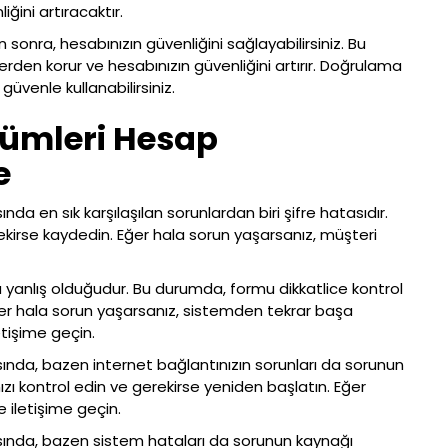
liğini artıracaktır.
onra, hesabınızın güvenliğini sağlayabilirsiniz. Bu
iklerden korur ve hesabınızın güvenliğini artırır. Doğrulama
üvenle kullanabilirsiniz.
zümleri Hesap
e
a en sık karşılaşılan sorunlardan biri şifre hatasıdır.
rekirse kaydedin. Eğer hala sorun yaşarsanız, müşteri
eya yanlış olduğudur. Bu durumda, formu dikkatlice kontrol
. Eğer hala sorun yaşarsanız, sistemden tekrar başa
tişime geçin.
nda, bazen internet bağlantınızın sorunları da sorunun
ızı kontrol edin ve gerekirse yeniden başlatın. Eğer
 iletişime geçin.
ında, bazen sistem hataları da sorunun kaynağı