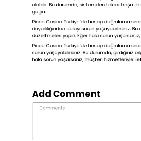
olabilir. Bu durumda, sistemden tekrar başa dö
geçin.
Pinco Casino Türkiye’de hesap doğrulama sırasın
duyarlılığından dolayı sorun yaşayabilirsiniz. Bu d
düzeltmeleri yapın. Eğer hala sorun yaşarsanız, 
Pinco Casino Türkiye’de hesap doğrulama sırası
sorun yaşayabilirsiniz. Bu durumda, girdiğiniz bil
hala sorun yaşarsanız, müşteri hizmetleriyle ile
Add Comment