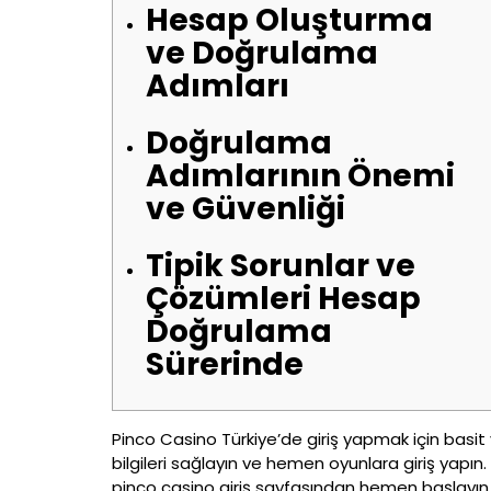
Hesap Oluşturma
ve Doğrulama
Adımları
Doğrulama
Adımlarının Önemi
ve Güvenliği
Tipik Sorunlar ve
Çözümleri Hesap
Doğrulama
Sürerinde
Pinco Casino Türkiye’de giriş yapmak için basit v
bilgileri sağlayın ve hemen oyunlara giriş yapın.
pinco casino giriş sayfasından hemen başlayın. 