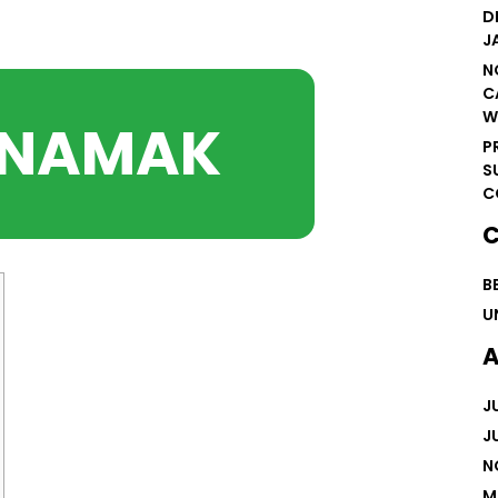
D
J
N
C
W
YNAMAK
P
S
C
C
B
U
A
J
J
N
M