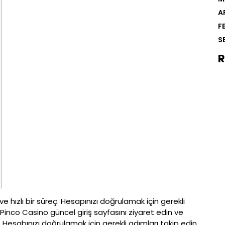
A
F
S
R
e hızlı bir süreç. Hesapınızı doğrulamak için gerekli
 Pinco Casino güncel giriş sayfasını ziyaret edin ve
Hesabınızı doğrulamak için gerekli adımları takip edin