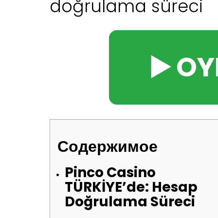
doğrulama süreci
▶️ O
Содержимое
Pinco Casino
TÜRKİYE’de: Hesap
Doğrulama Süreci