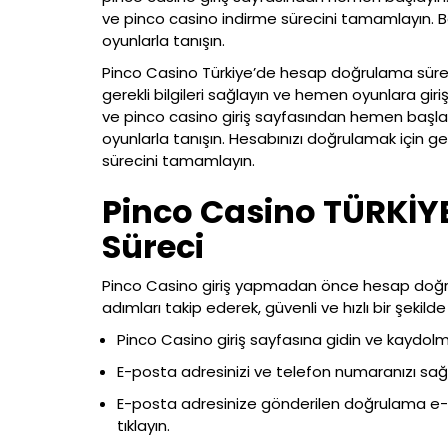
ve pinco casino indirme sürecini tamamlayın. Ba
oyunlarla tanışın.
Pinco Casino Türkiye’de hesap doğrulama süreci, 
gerekli bilgileri sağlayın ve hemen oyunlara giri
ve pinco casino giriş sayfasından hemen başlayı
oyunlarla tanışın. Hesabınızı doğrulamak için ge
sürecini tamamlayın.
Pinco Casino TÜRKİY
Süreci
Pinco Casino giriş yapmadan önce hesap doğ
adımları takip ederek, güvenli ve hızlı bir şekilde
Pinco Casino giriş sayfasına gidin ve kaydolmak
E-posta adresinizi ve telefon numaranızı sağla
E-posta adresinize gönderilen doğrulama e-po
tıklayın.