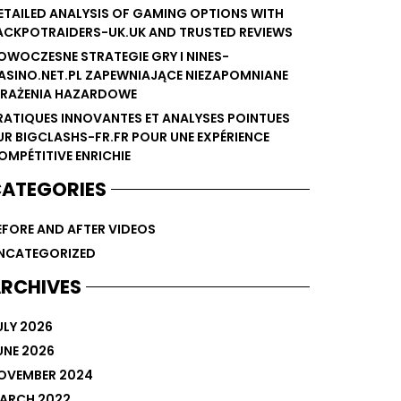
ETAILED ANALYSIS OF GAMING OPTIONS WITH
ACKPOTRAIDERS-UK.UK AND TRUSTED REVIEWS
OWOCZESNE STRATEGIE GRY I NINES-
ASINO.NET.PL ZAPEWNIAJĄCE NIEZAPOMNIANE
RAŻENIA HAZARDOWE
RATIQUES INNOVANTES ET ANALYSES POINTUES
UR BIGCLASHS-FR.FR POUR UNE EXPÉRIENCE
OMPÉTITIVE ENRICHIE
ATEGORIES
EFORE AND AFTER VIDEOS
NCATEGORIZED
RCHIVES
ULY 2026
UNE 2026
OVEMBER 2024
ARCH 2022