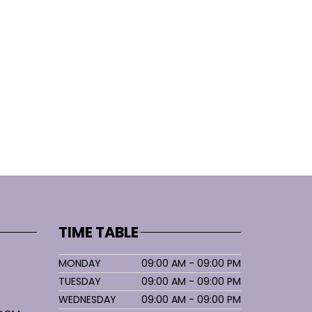
TIME TABLE
MONDAY
09:00 AM - 09:00 PM
TUESDAY
09:00 AM - 09:00 PM
WEDNESDAY
09:00 AM - 09:00 PM