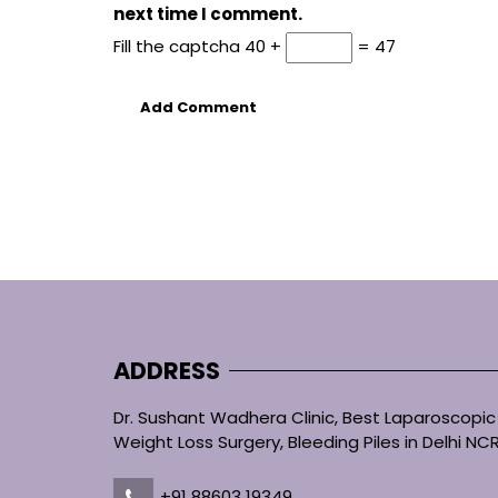
next time I comment.
Fill the captcha
40 +
= 47
ADDRESS
Dr. Sushant Wadhera Clinic, Best Laparoscopic 
Weight Loss Surgery, Bleeding Piles in Delhi NC
+91 88603 19349