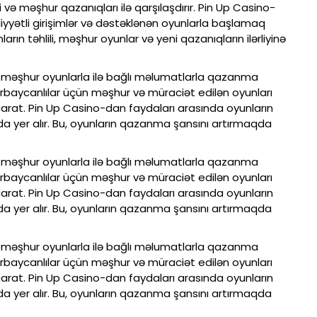
i və məşhur qazanıqları ilə qarşılaşdırır. Pin Up Casino-
yyətli girişimlər və dəstəklənən oyunlarla başlamaq
rın təhlili, məşhur oyunlar və yeni qazanıqların ilərliyinə
 və məşhur oyunlarla ilə bağlı məlumatlarla qazanma
ərbaycanlılar üçün məşhur və müraciət edilən oyunları
Bacarat. Pin Up Casino-dan faydaları arasında oyunların
 da yer alır. Bu, oyunların qazanma şansını artırmaqda
 və məşhur oyunlarla ilə bağlı məlumatlarla qazanma
ərbaycanlılar üçün məşhur və müraciət edilən oyunları
Bacarat. Pin Up Casino-dan faydaları arasında oyunların
 da yer alır. Bu, oyunların qazanma şansını artırmaqda
 və məşhur oyunlarla ilə bağlı məlumatlarla qazanma
ərbaycanlılar üçün məşhur və müraciət edilən oyunları
Bacarat. Pin Up Casino-dan faydaları arasında oyunların
 da yer alır. Bu, oyunların qazanma şansını artırmaqda