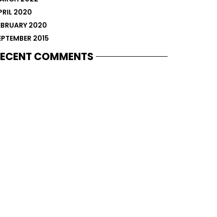
PRIL 2020
EBRUARY 2020
EPTEMBER 2015
ECENT COMMENTS