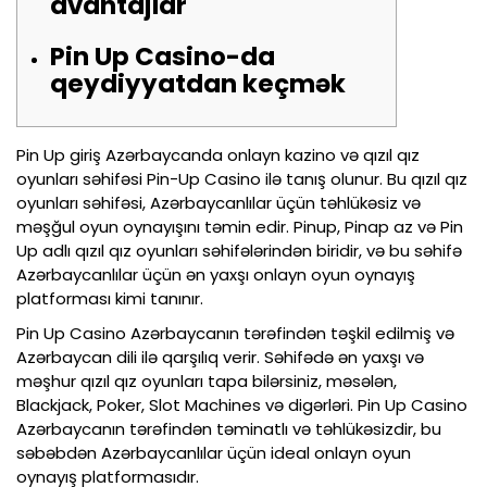
avantajlar
Pin Up Casino-da
qeydiyyatdan keçmək
Pin Up giriş Azərbaycanda onlayn kazino və qızıl qız
oyunları səhifəsi Pin-Up Casino ilə tanış olunur. Bu qızıl qız
oyunları səhifəsi, Azərbaycanlılar üçün təhlükəsiz və
məşğul oyun oynayışını təmin edir. Pinup, Pinap az və Pin
Up adlı qızıl qız oyunları səhifələrindən biridir, və bu səhifə
Azərbaycanlılar üçün ən yaxşı onlayn oyun oynayış
platforması kimi tanınır.
Pin Up Casino Azərbaycanın tərəfindən təşkil edilmiş və
Azərbaycan dili ilə qarşılıq verir. Səhifədə ən yaxşı və
məşhur qızıl qız oyunları tapa bilərsiniz, məsələn,
Blackjack, Poker, Slot Machines və digərləri. Pin Up Casino
Azərbaycanın tərəfindən təminatlı və təhlükəsizdir, bu
səbəbdən Azərbaycanlılar üçün ideal onlayn oyun
oynayış platformasıdır.