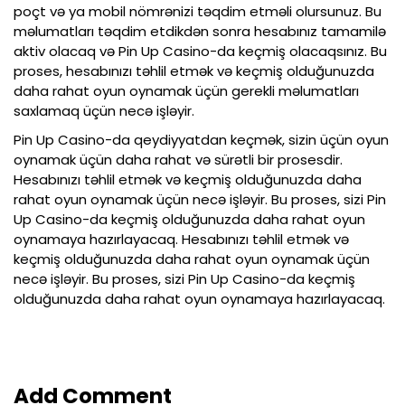
poçt və ya mobil nömrənizi təqdim etməli olursunuz. Bu
məlumatları təqdim etdikdən sonra hesabınız tamamilə
aktiv olacaq və Pin Up Casino-da keçmiş olacaqsınız. Bu
proses, hesabınızı təhlil etmək və keçmiş olduğunuzda
daha rahat oyun oynamak üçün gerekli məlumatları
saxlamaq üçün necə işləyir.
Pin Up Casino-da qeydiyyatdan keçmək, sizin üçün oyun
oynamak üçün daha rahat və sürətli bir prosesdir.
Hesabınızı təhlil etmək və keçmiş olduğunuzda daha
rahat oyun oynamak üçün necə işləyir. Bu proses, sizi Pin
Up Casino-da keçmiş olduğunuzda daha rahat oyun
oynamaya hazırlayacaq. Hesabınızı təhlil etmək və
keçmiş olduğunuzda daha rahat oyun oynamak üçün
necə işləyir. Bu proses, sizi Pin Up Casino-da keçmiş
olduğunuzda daha rahat oyun oynamaya hazırlayacaq.
Add Comment