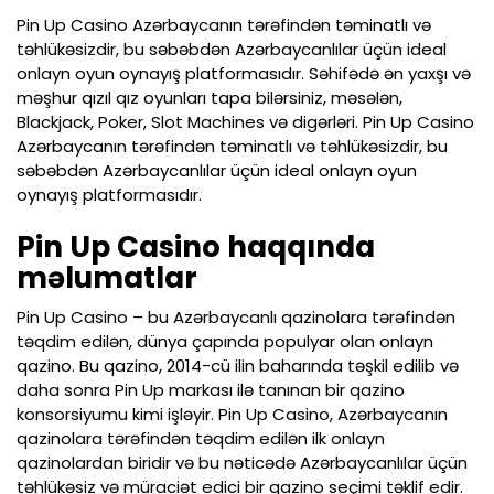
Pin Up Casino Azərbaycanın tərəfindən təminatlı və
təhlükəsizdir, bu səbəbdən Azərbaycanlılar üçün ideal
onlayn oyun oynayış platformasıdır. Səhifədə ən yaxşı və
məşhur qızıl qız oyunları tapa bilərsiniz, məsələn,
Blackjack, Poker, Slot Machines və digərləri. Pin Up Casino
Azərbaycanın tərəfindən təminatlı və təhlükəsizdir, bu
səbəbdən Azərbaycanlılar üçün ideal onlayn oyun
oynayış platformasıdır.
Pin Up Casino haqqında
məlumatlar
Pin Up Casino – bu Azərbaycanlı qazinolara tərəfindən
təqdim edilən, dünya çapında populyar olan onlayn
qazino. Bu qazino, 2014-cü ilin baharında təşkil edilib və
daha sonra Pin Up markası ilə tanınan bir qazino
konsorsiyumu kimi işləyir. Pin Up Casino, Azərbaycanın
qazinolara tərəfindən təqdim edilən ilk onlayn
qazinolardan biridir və bu nəticədə Azərbaycanlılar üçün
təhlükəsiz və müraciət edici bir qazino seçimi təklif edir.