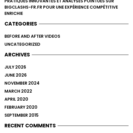
PRATIQUES INNOVANTES ET ANALYSES POINTUES SUR
BIGCLASHS-FR.FR POUR UNE EXPÉRIENCE COMPÉTITIVE
ENRICHIE
CATEGORIES
BEFORE AND AFTER VIDEOS
UNCATEGORIZED
ARCHIVES
JULY 2026
JUNE 2026
NOVEMBER 2024
MARCH 2022
APRIL 2020
FEBRUARY 2020
SEPTEMBER 2015
RECENT COMMENTS