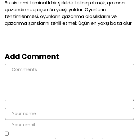
Bu sistemi təminatlı bir şəkildə tətbiq etmək, qazancı
qazandırmaq üçün ən yaxşı yoldur. Oyunların
tənzimlənməsi, oyunların qazanma olasılıklarını və
qazanma şanslarını təhlil etmək üçün ən yaxşı baza olur.
Add Comment