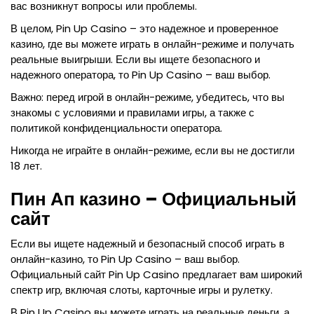
вас возникнут вопросы или проблемы.
В целом, Pin Up Casino – это надежное и проверенное
казино, где вы можете играть в онлайн-режиме и получать
реальные выигрыши. Если вы ищете безопасного и
надежного оператора, то Pin Up Casino – ваш выбор.
Важно: перед игрой в онлайн-режиме, убедитесь, что вы
знакомы с условиями и правилами игры, а также с
политикой конфиденциальности оператора.
Никогда не играйте в онлайн-режиме, если вы не достигли
18 лет.
Пин Ап казино – Официальный
сайт
Если вы ищете надежный и безопасный способ играть в
онлайн-казино, то Pin Up Casino – ваш выбор.
Официальный сайт Pin Up Casino предлагает вам широкий
спектр игр, включая слоты, карточные игры и рулетку.
В Pin Up Casino вы можете играть на реальные деньги, а