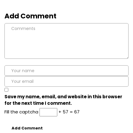
Add Comment
Save my name, email, and website in this browser
for the next time I comment.
Fill the captcha
+ 57 = 67