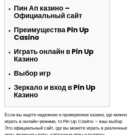
Пин Ап казино –
Официальный сайт
Преимущества Pin Up
Casino
Играть онлайн в Pin Up
Казино
Выбор игр
Зеркало и вход в Pin Up
Казино
Если вы ищете надежное и проверенное казино, где можно
играть в онлайн-режиме, то Pin Up Casino – ваш выбор.
Это официальный сайт, где вы можете играть в различные
игры, включая слоты, карточные игры и рулетку.