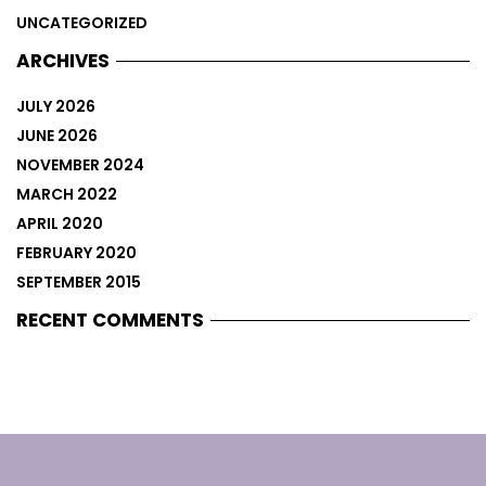
UNCATEGORIZED
ARCHIVES
JULY 2026
JUNE 2026
NOVEMBER 2024
MARCH 2022
APRIL 2020
FEBRUARY 2020
SEPTEMBER 2015
RECENT COMMENTS