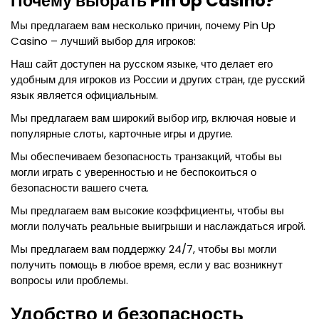
Почему выбрать Pin Up Casino?
Мы предлагаем вам несколько причин, почему Pin Up
Casino – лучший выбор для игроков:
Наш сайт доступен на русском языке, что делает его
удобным для игроков из России и других стран, где русский
язык является официальным.
Мы предлагаем вам широкий выбор игр, включая новые и
популярные слоты, карточные игры и другие.
Мы обеспечиваем безопасность транзакций, чтобы вы
могли играть с уверенностью и не беспокоиться о
безопасности вашего счета.
Мы предлагаем вам высокие коэффициенты, чтобы вы
могли получать реальные выигрыши и наслаждаться игрой.
Мы предлагаем вам поддержку 24/7, чтобы вы могли
получить помощь в любое время, если у вас возникнут
вопросы или проблемы.
Удобство и безопасность