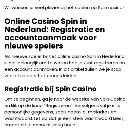
Wij wensen je veel plezier bij het spelen op Spin casino!
Online Casino Spin in
Nederland: Registratie en
accountaanmaak voor
nieuwe spelers
Als nieuwe speler bij het online casino Spin in Nederland,
is het belangrijk om te weten hoe je kunt registreren en
een account aanmaken. In dit artikel zullen we je stap
voor stap door het proces leiden.
Registratie bij Spin Casino
Om te beginnen, ga je naar de website van Spin Casino
en klik op de knop “Registreren”. Vervolgens vul je in je
persoonlijke gegevens, zoals naam, e-mailadres en
wachtwoord. Let op dat je een sterk wachtwoord kiest,
omdat dit je account veilig houdt.