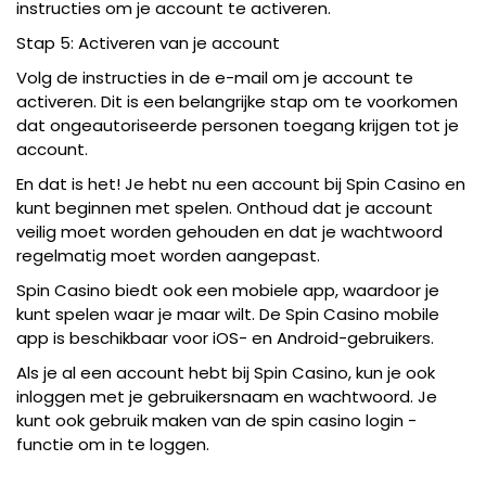
instructies om je account te activeren.
Stap 5: Activeren van je account
Volg de instructies in de e-mail om je account te
activeren. Dit is een belangrijke stap om te voorkomen
dat ongeautoriseerde personen toegang krijgen tot je
account.
En dat is het! Je hebt nu een account bij Spin Casino en
kunt beginnen met spelen. Onthoud dat je account
veilig moet worden gehouden en dat je wachtwoord
regelmatig moet worden aangepast.
Spin Casino biedt ook een mobiele app, waardoor je
kunt spelen waar je maar wilt. De Spin Casino mobile
app is beschikbaar voor iOS- en Android-gebruikers.
Als je al een account hebt bij Spin Casino, kun je ook
inloggen met je gebruikersnaam en wachtwoord. Je
kunt ook gebruik maken van de
spin casino login
-
functie om in te loggen.