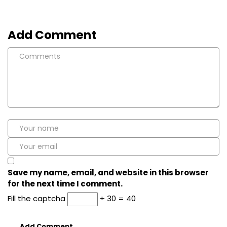
Add Comment
Save my name, email, and website in this browser
for the next time I comment.
Fill the captcha
+ 30 = 40