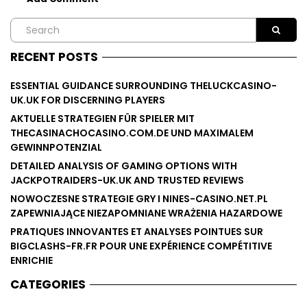
RECENT POSTS
ESSENTIAL GUIDANCE SURROUNDING THELUCKCASINO-
UK.UK FOR DISCERNING PLAYERS
AKTUELLE STRATEGIEN FÜR SPIELER MIT
THECASINACHOCASINO.COM.DE UND MAXIMALEM
GEWINNPOTENZIAL
DETAILED ANALYSIS OF GAMING OPTIONS WITH
JACKPOTRAIDERS-UK.UK AND TRUSTED REVIEWS
NOWOCZESNE STRATEGIE GRY I NINES-CASINO.NET.PL
ZAPEWNIAJĄCE NIEZAPOMNIANE WRAŻENIA HAZARDOWE
PRATIQUES INNOVANTES ET ANALYSES POINTUES SUR
BIGCLASHS-FR.FR POUR UNE EXPÉRIENCE COMPÉTITIVE
ENRICHIE
CATEGORIES