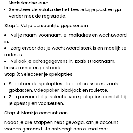
Nederlandse euro.
Selecteer de valuta die het beste bij je past en ga
verder met de registratie.
Stap 2: Vul je persoonlijke gegevens in
Vul je naam, voornaam, e-mailadres en wachtwoord
in.
Zorg ervoor dat je wachtwoord sterk is en moeilijk te
raden is.
Vul ook je adresgegevens in, zoals straatnaam,
huisnummer en postcode.
Stap 3: Selecteer je spelopties
Selecteer de spelopties die je interesseren, zoals
gokkasten, videopoker, blackjack en roulette.
Zorg ervoor dat je selectie van spelopties aansluit bij
je spelstijl en voorkeuren.
Stap 4: Maak je account aan
Nadat je alle stappen hebt gevolgd, kan je account
worden gemaakt. Je ontvangt een e-mail met