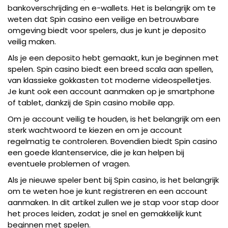
bankoverschrijding en e-wallets. Het is belangrijk om te
weten dat Spin casino een veilige en betrouwbare
omgeving biedt voor spelers, dus je kunt je deposito
veilig maken.
Als je een deposito hebt gemaakt, kun je beginnen met
spelen. Spin casino biedt een breed scala aan spellen,
van klassieke gokkasten tot moderne videospelletjes.
Je kunt ook een account aanmaken op je smartphone
of tablet, dankzij de Spin casino mobile app.
Om je account veilig te houden, is het belangrijk om een
sterk wachtwoord te kiezen en om je account
regelmatig te controleren. Bovendien biedt Spin casino
een goede klantenservice, die je kan helpen bij
eventuele problemen of vragen.
Als je nieuwe speler bent bij Spin casino, is het belangrijk
om te weten hoe je kunt registreren en een account
aanmaken. In dit artikel zullen we je stap voor stap door
het proces leiden, zodat je snel en gemakkelijk kunt
beginnen met spelen.