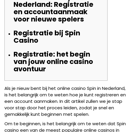
Nederland: Registratie
en accountaanmaak
voor nieuwe spelers
Registratie bij Spin
Casino
Registratie: het begin
van jouw online casino
avontuur
Als je nieuw bent bij het online casino Spin in Nederland,
is het belangrijk om te weten hoe je kunt registreren en
een account aanmaken. In dit artikel zullen we je stap
voor stap door het proces leiden, zodat je snel en
gemakkelijk kunt beginnen met spelen.
Om te beginnen, is het belangrijk om te weten dat Spin
casino een van de meest populaire online casinos in