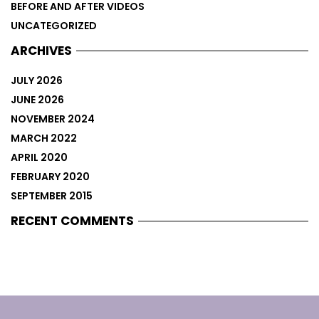
BEFORE AND AFTER VIDEOS
UNCATEGORIZED
ARCHIVES
JULY 2026
JUNE 2026
NOVEMBER 2024
MARCH 2022
APRIL 2020
FEBRUARY 2020
SEPTEMBER 2015
RECENT COMMENTS