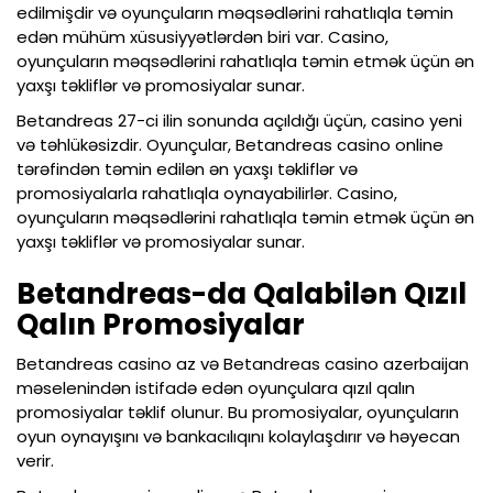
edilmişdir və oyunçuların məqsədlərini rahatlıqla təmin
edən mühüm xüsusiyyətlərdən biri var. Casino,
oyunçuların məqsədlərini rahatlıqla təmin etmək üçün ən
yaxşı təkliflər və promosiyalar sunar.
Betandreas 27-ci ilin sonunda açıldığı üçün, casino yeni
və təhlükəsizdir. Oyunçular, Betandreas casino online
tərəfindən təmin edilən ən yaxşı təkliflər və
promosiyalarla rahatlıqla oynayabilirlər. Casino,
oyunçuların məqsədlərini rahatlıqla təmin etmək üçün ən
yaxşı təkliflər və promosiyalar sunar.
Betandreas-da Qalabilən Qızıl
Qalın Promosiyalar
Betandreas casino az və Betandreas casino azerbaijan
məselenindən istifadə edən oyunçulara qızıl qalın
promosiyalar təklif olunur. Bu promosiyalar, oyunçuların
oyun oynayışını və bankacılıqını kolaylaşdırır və həyecan
verir.