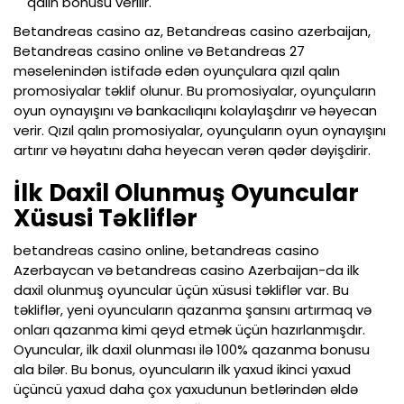
qalın bonusu verilir.
Betandreas casino az, Betandreas casino azerbaijan,
Betandreas casino online və Betandreas 27
məselenindən istifadə edən oyunçulara qızıl qalın
promosiyalar təklif olunur. Bu promosiyalar, oyunçuların
oyun oynayışını və bankacılıqını kolaylaşdırır və həyecan
verir. Qızıl qalın promosiyalar, oyunçuların oyun oynayışını
artırır və həyatını daha heyecan verən qədər dəyişdirir.
İlk Daxil Olunmuş Oyuncular
Xüsusi Təkliflər
betandreas casino online, betandreas casino
Azerbaycan və betandreas casino Azerbaijan-da ilk
daxil olunmuş oyuncular üçün xüsusi təkliflər var. Bu
təkliflər, yeni oyuncuların qazanma şansını artırmaq və
onları qazanma kimi qeyd etmək üçün hazırlanmışdır.
Oyuncular, ilk daxil olunması ilə 100% qazanma bonusu
ala bilər. Bu bonus, oyuncuların ilk yaxud ikinci yaxud
üçüncü yaxud daha çox yaxudunun betlərindən əldə