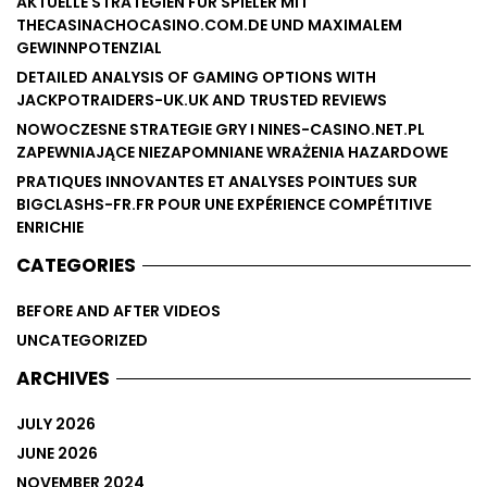
AKTUELLE STRATEGIEN FÜR SPIELER MIT
THECASINACHOCASINO.COM.DE UND MAXIMALEM
GEWINNPOTENZIAL
DETAILED ANALYSIS OF GAMING OPTIONS WITH
JACKPOTRAIDERS-UK.UK AND TRUSTED REVIEWS
NOWOCZESNE STRATEGIE GRY I NINES-CASINO.NET.PL
ZAPEWNIAJĄCE NIEZAPOMNIANE WRAŻENIA HAZARDOWE
PRATIQUES INNOVANTES ET ANALYSES POINTUES SUR
BIGCLASHS-FR.FR POUR UNE EXPÉRIENCE COMPÉTITIVE
ENRICHIE
CATEGORIES
BEFORE AND AFTER VIDEOS
UNCATEGORIZED
ARCHIVES
JULY 2026
JUNE 2026
NOVEMBER 2024