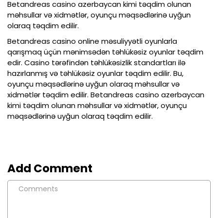
Betandreas casino azerbaycan kimi təqdim olunan
məhsullar və xidmətlər, oyunçu məqsədlərinə uyğun
olaraq təqdim edilir.
Betandreas casino online məsuliyyətli oyunlarla
qarışmaq üçün mənimsədən təhlükəsiz oyunlar təqdim
edir. Casino tərəfindən təhlükəsizlik standartları ilə
hazırlanmış və təhlükəsiz oyunlar təqdim edilir. Bu,
oyunçu məqsədlərinə uyğun olaraq məhsullar və
xidmətlər təqdim edilir. Betandreas casino azerbaycan
kimi təqdim olunan məhsullar və xidmətlər, oyunçu
məqsədlərinə uyğun olaraq təqdim edilir.
Add Comment