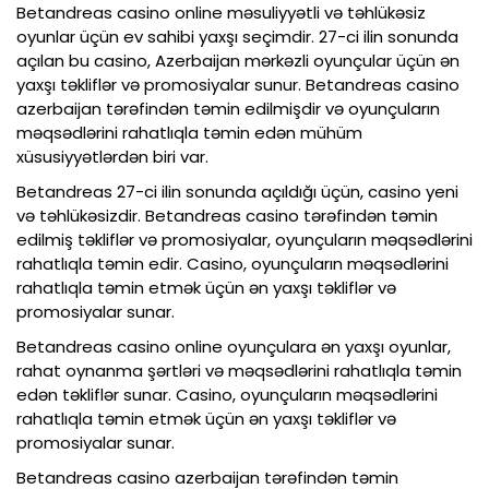
Betandreas casino online məsuliyyətli və təhlükəsiz
oyunlar üçün ev sahibi yaxşı seçimdir. 27-ci ilin sonunda
açılan bu casino, Azerbaijan mərkəzli oyunçular üçün ən
yaxşı təkliflər və promosiyalar sunur. Betandreas casino
azerbaijan tərəfindən təmin edilmişdir və oyunçuların
məqsədlərini rahatlıqla təmin edən mühüm
xüsusiyyətlərdən biri var.
Betandreas 27-ci ilin sonunda açıldığı üçün, casino yeni
və təhlükəsizdir. Betandreas casino tərəfindən təmin
edilmiş təkliflər və promosiyalar, oyunçuların məqsədlərini
rahatlıqla təmin edir. Casino, oyunçuların məqsədlərini
rahatlıqla təmin etmək üçün ən yaxşı təkliflər və
promosiyalar sunar.
Betandreas casino online oyunçulara ən yaxşı oyunlar,
rahat oynanma şərtləri və məqsədlərini rahatlıqla təmin
edən təkliflər sunar. Casino, oyunçuların məqsədlərini
rahatlıqla təmin etmək üçün ən yaxşı təkliflər və
promosiyalar sunar.
Betandreas casino azerbaijan tərəfindən təmin