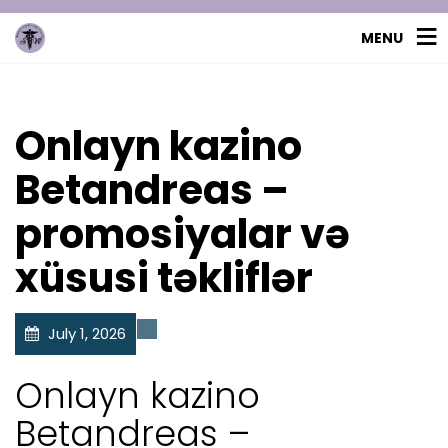
MENU
Onlayn kazino
Betandreas –
promosiyalar və
xüsusi təkliflər
July 1, 2026
Uncategorized
Onlayn kazino
Betandreas –