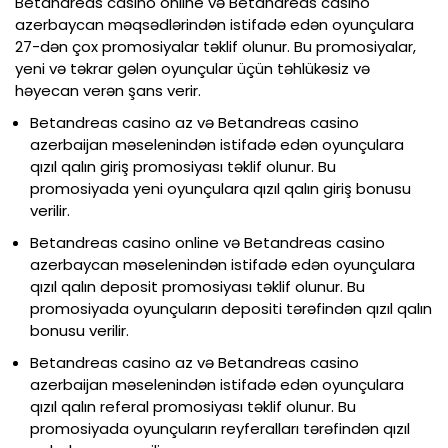
Betandreas casino online və Betandreas casino
azerbaycan məqsədlərindən istifadə edən oyunçulara
27-dən çox promosiyalar təklif olunur. Bu promosiyalar,
yeni və təkrar gələn oyunçular üçün təhlükəsiz və
həyecan verən şans verir.
Betandreas casino az və Betandreas casino
azerbaijan məselenindən istifadə edən oyunçulara
qızıl qalın giriş promosiyası təklif olunur. Bu
promosiyada yeni oyunçulara qızıl qalın giriş bonusu
verilir.
Betandreas casino online və Betandreas casino
azerbaycan məselenindən istifadə edən oyunçulara
qızıl qalın deposit promosiyası təklif olunur. Bu
promosiyada oyunçuların depositi tərəfindən qızıl qalın
bonusu verilir.
Betandreas casino az və Betandreas casino
azerbaijan məselenindən istifadə edən oyunçulara
qızıl qalın referal promosiyası təklif olunur. Bu
promosiyada oyunçuların reyferalları tərəfindən qızıl