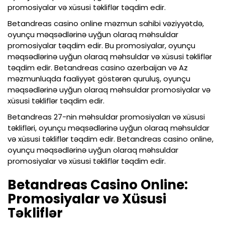
promosiyalar və xüsusi təkliflər təqdim edir.
Betandreas casino online məzmun sahibi vəziyyətdə,
oyunçu məqsədlərinə uyğun olaraq məhsuldar
promosiyalar təqdim edir. Bu promosiyalar, oyunçu
məqsədlərinə uyğun olaraq məhsuldar və xüsusi təkliflər
təqdim edir. Betandreas casino azerbaijan və Az
məzmunluqda faaliyyət göstərən quruluş, oyunçu
məqsədlərinə uyğun olaraq məhsuldar promosiyalar və
xüsusi təkliflər təqdim edir.
Betandreas 27-nin məhsuldar promosiyaları və xüsusi
təklifləri, oyunçu məqsədlərinə uyğun olaraq məhsuldar
və xüsusi təkliflər təqdim edir. Betandreas casino online,
oyunçu məqsədlərinə uyğun olaraq məhsuldar
promosiyalar və xüsusi təkliflər təqdim edir.
Betandreas Casino Online:
Promosiyalar və Xüsusi
Təkliflər