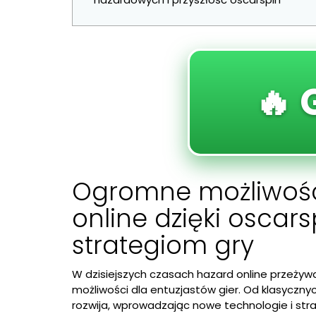
🔥 
Ogromne możliwośc
online dzięki oscar
strategiom gry
W dzisiejszych czasach hazard online przeżywa
możliwości dla entuzjastów gier. Od klasycznyc
rozwija, wprowadzając nowe technologie i stra