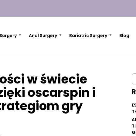
Surgery
Anal Surgery
Bariatric Surgery
Blog
ści w świecie
ięki oscarspin i
R
rategiom gry
E
T
A
T
G