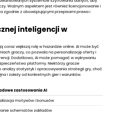
 zaawansowanych systemów szyfrowania danych, aby
aczy. Ważnym aspektem jest również licencjonowanie i
ała zgodnie z obowiązującymi przepisami prawa i
znej inteligencji w
ją coraz większą rolę w hazardzie online. AI może być
ach graczy, co pozwala na personalizację oferty i
rencji. Dodatkowo, AI może pomagać w wykrywaniu
ezpieczeństwo platformy. Niektórzy gracze
 analizy statystyk i opracowywania strategii gry, choć
na i zależy od konkretnych gier i warunków.
ładowe zastosowania AI
alizacja motywów i bonusów
wanie schematów zakładów