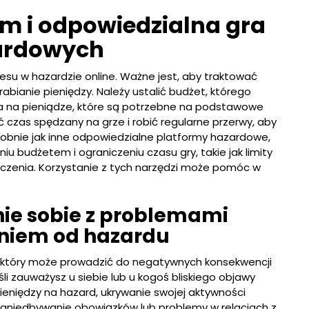
m i odpowiedzialna gra
ardowych
su w hazardzie online. Ważne jest, aby traktować
rabianie pieniędzy. Należy ustalić budżet, którego
nia na pieniądze, które są potrzebne na podstawowe
ć czas spędzany na grze i robić regularne przerwy, aby
dobnie jak inne odpowiedzialne platformy hazardowe,
u budżetem i ograniczeniu czasu gry, takie jak limity
uczenia. Korzystanie z tych narzędzi może pomóc w
nie sobie z problemami
eniem od hazardu
 który może prowadzić do negatywnych konsekwencji
li zauważysz u siebie lub u kogoś bliskiego objawy
ieniędzy na hazard, ukrywanie swojej aktywności
zaniedbywanie obowiązków lub problemy w relacjach z