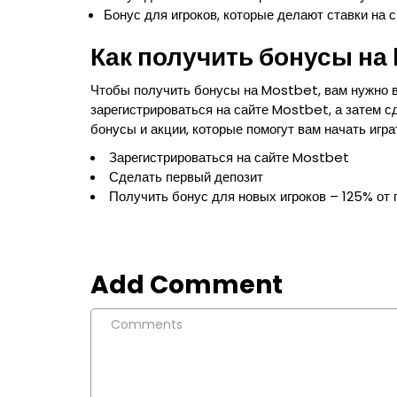
Бонус для игроков, которые делают ставки на 
Как получить бонусы на
Чтобы получить бонусы на Mostbet, вам нужно 
зарегистрироваться на сайте Mostbet, а затем с
бонусы и акции, которые помогут вам начать игра
Зарегистрироваться на сайте Mostbet
Сделать первый депозит
Получить бонус для новых игроков – 125% от 
Add Comment