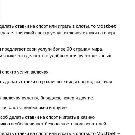
елать ставки на спорт или играть в слоты, то Mostbet –
агает широкий спектр услуг, включая ставки на спорт,
 предлагает свои услуги более 90 странам мира.
 языке, что делает его удобным для русскоязычных
спектр услуг, включая:
ть делать ставки на различные виды спорта, включая
, включая рулетку, блэкджек, покер и другие.
чая слоты, видеопокер и другие.
б делать ставки на спорт и играть в казино.
ков и обеспечивает безопасность пользователей.
елать ставки на спорт или играть в слоты, то Mostbet –