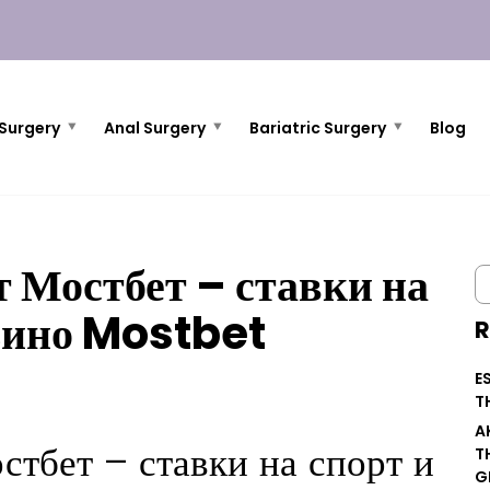
Surgery
Anal Surgery
Bariatric Surgery
Blog
 Мостбет – ставки на
азино Mostbet
R
E
T
A
тбет – ставки на спорт и
T
G