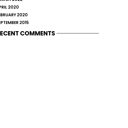
PRIL 2020
EBRUARY 2020
EPTEMBER 2015
ECENT COMMENTS