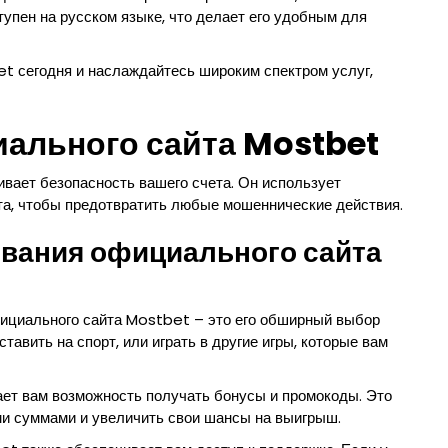
пен на русском языке, что делает его удобным для
t сегодня и наслаждайтесь широким спектром услуг,
ального сайта Mostbet
вает безопасность вашего счета. Он использует
та, чтобы предотвратить любые мошеннические действия.
вания официального сайта
ициального сайта Mostbet – это его обширный выбор
тавить на спорт, или играть в другие игры, которые вам
ет вам возможность получать бонусы и промокоды. Это
ми суммами и увеличить свои шансы на выигрыш.