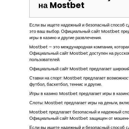
на Mostbet
Если вы ищете надежный и безопасный способ сд
это ваш выбор. Официальный сайт Mostbet предл
игры в казино и другие развлечения.
Mostbet – это международная компания, которая
Официальный сайт Mostbet доступен на русском
пользователей.
Официальный сайт Mostbet предлагает широкий 
Ставки на спорт: Mostbet предлагает возможнос
футбол, баскетбол, теннис и другие.
Игры в казино: Mostbet предлагает игры в казино
Слоты: Mostbet предлагает игры на деньги, вклю
Mostbet предлагает безопасный и надежный спосо
Официальный сайт Mostbet защищен от мошенни
Если вы ищете надежный и безопасный способ сд