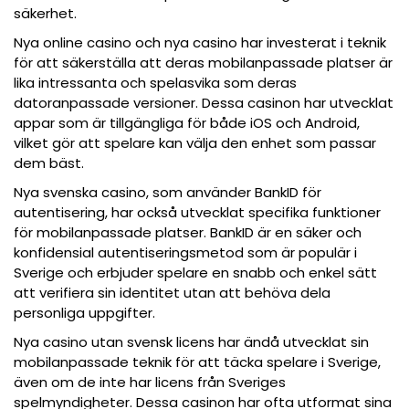
säkerhet.
Nya online casino och nya casino har investerat i teknik
för att säkerställa att deras mobilanpassade platser är
lika intressanta och spelasvika som deras
datoranpassade versioner. Dessa casinon har utvecklat
appar som är tillgängliga för både iOS och Android,
vilket gör att spelare kan välja den enhet som passar
dem bäst.
Nya svenska casino, som använder BankID för
autentisering, har också utvecklat specifika funktioner
för mobilanpassade platser. BankID är en säker och
konfidensial autentiseringsmetod som är populär i
Sverige och erbjuder spelare en snabb och enkel sätt
att verifiera sin identitet utan att behöva dela
personliga uppgifter.
Nya casino utan svensk licens har ändå utvecklat sin
mobilanpassade teknik för att täcka spelare i Sverige,
även om de inte har licens från Sveriges
spelmyndigheter. Dessa casinon har ofta utformat sina