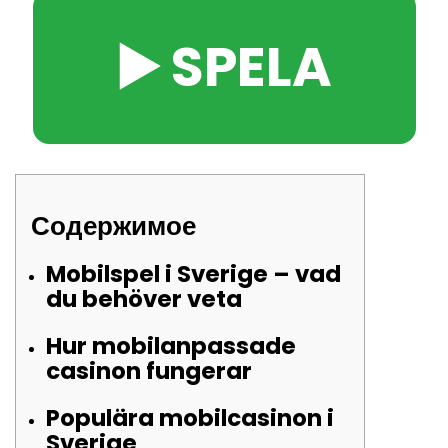
▶️ SPELA
Содержимое
Mobilspel i Sverige – vad
du behöver veta
Hur mobilanpassade
casinon fungerar
Populära mobilcasinon i
Sverige