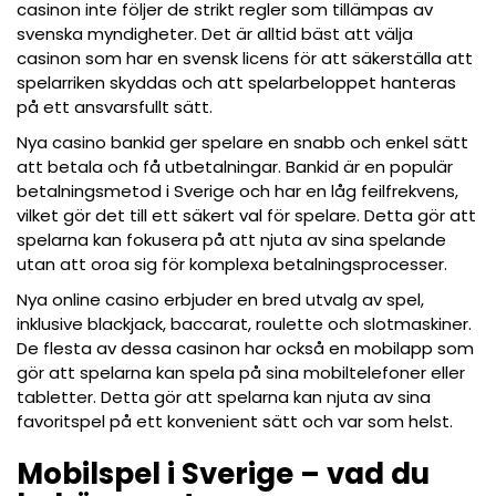
casinon inte följer de strikt regler som tillämpas av
svenska myndigheter. Det är alltid bäst att välja
casinon som har en svensk licens för att säkerställa att
spelarriken skyddas och att spelarbeloppet hanteras
på ett ansvarsfullt sätt.
Nya casino bankid ger spelare en snabb och enkel sätt
att betala och få utbetalningar. Bankid är en populär
betalningsmetod i Sverige och har en låg feilfrekvens,
vilket gör det till ett säkert val för spelare. Detta gör att
spelarna kan fokusera på att njuta av sina spelande
utan att oroa sig för komplexa betalningsprocesser.
Nya online casino erbjuder en bred utvalg av spel,
inklusive blackjack, baccarat, roulette och slotmaskiner.
De flesta av dessa casinon har också en mobilapp som
gör att spelarna kan spela på sina mobiltelefoner eller
tabletter. Detta gör att spelarna kan njuta av sina
favoritspel på ett konvenient sätt och var som helst.
Mobilspel i Sverige – vad du