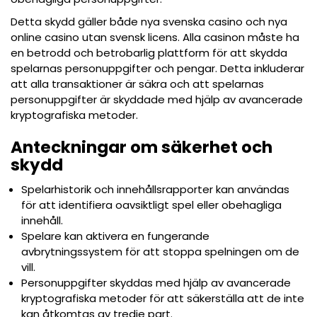
Detta skydd gäller både nya svenska casino och nya
online casino utan svensk licens. Alla casinon måste ha
en betrodd och betrobarlig plattform för att skydda
spelarnas personuppgifter och pengar. Detta inkluderar
att alla transaktioner är säkra och att spelarnas
personuppgifter är skyddade med hjälp av avancerade
kryptografiska metoder.
Anteckningar om säkerhet och
skydd
Spelarhistorik och innehållsrapporter kan användas
för att identifiera oavsiktligt spel eller obehagliga
innehåll.
Spelare kan aktivera en fungerande
avbrytningssystem för att stoppa spelningen om de
vill.
Personuppgifter skyddas med hjälp av avancerade
kryptografiska metoder för att säkerställa att de inte
kan åtkomtas av tredje part.