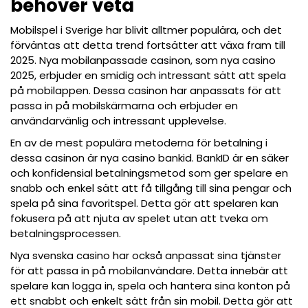
behöver veta
Mobilspel i Sverige har blivit alltmer populära, och det
förväntas att detta trend fortsätter att växa fram till
2025. Nya mobilanpassade casinon, som
nya casino
2025
, erbjuder en smidig och intressant sätt att spela
på mobilappen. Dessa casinon har anpassats för att
passa in på mobilskärmarna och erbjuder en
användarvänlig och intressant upplevelse.
En av de mest populära metoderna för betalning i
dessa casinon är
nya casino bankid
. BankID är en säker
och konfidensial betalningsmetod som ger spelare en
snabb och enkel sätt att få tillgång till sina pengar och
spela på sina favoritspel. Detta gör att spelaren kan
fokusera på att njuta av spelet utan att tveka om
betalningsprocessen.
Nya svenska casino
har också anpassat sina tjänster
för att passa in på mobilanvändare. Detta innebär att
spelare kan logga in, spela och hantera sina konton på
ett snabbt och enkelt sätt från sin mobil. Detta gör att