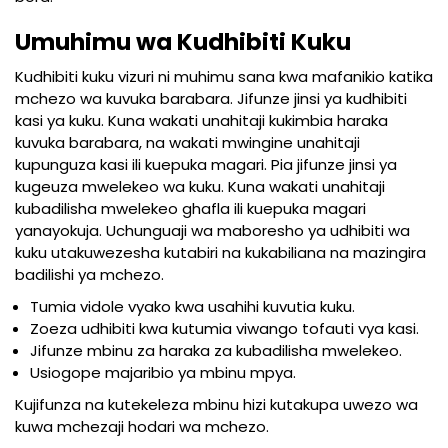
Umuhimu wa Kudhibiti Kuku
Kudhibiti kuku vizuri ni muhimu sana kwa mafanikio katika
mchezo wa kuvuka barabara. Jifunze jinsi ya kudhibiti
kasi ya kuku. Kuna wakati unahitaji kukimbia haraka
kuvuka barabara, na wakati mwingine unahitaji
kupunguza kasi ili kuepuka magari. Pia jifunze jinsi ya
kugeuza mwelekeo wa kuku. Kuna wakati unahitaji
kubadilisha mwelekeo ghafla ili kuepuka magari
yanayokuja. Uchunguaji wa maboresho ya udhibiti wa
kuku utakuwezesha kutabiri na kukabiliana na mazingira
badilishi ya mchezo.
Tumia vidole vyako kwa usahihi kuvutia kuku.
Zoeza udhibiti kwa kutumia viwango tofauti vya kasi.
Jifunze mbinu za haraka za kubadilisha mwelekeo.
Usiogope majaribio ya mbinu mpya.
Kujifunza na kutekeleza mbinu hizi kutakupa uwezo wa
kuwa mchezaji hodari wa mchezo.