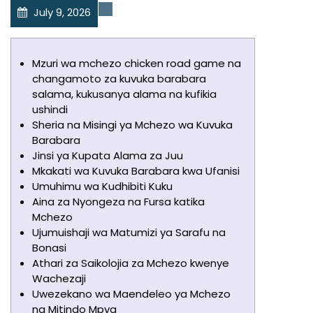
July 9, 2026
Uncategorized
Mzuri wa mchezo chicken road game na
changamoto za kuvuka barabara
salama, kukusanya alama na kufikia
ushindi
Sheria na Misingi ya Mchezo wa Kuvuka
Barabara
Jinsi ya Kupata Alama za Juu
Mkakati wa Kuvuka Barabara kwa Ufanisi
Umuhimu wa Kudhibiti Kuku
Aina za Nyongeza na Fursa katika
Mchezo
Ujumuishaji wa Matumizi ya Sarafu na
Bonasi
Athari za Saikolojia za Mchezo kwenye
Wachezaji
Uwezekano wa Maendeleo ya Mchezo
na Mitindo Mpya