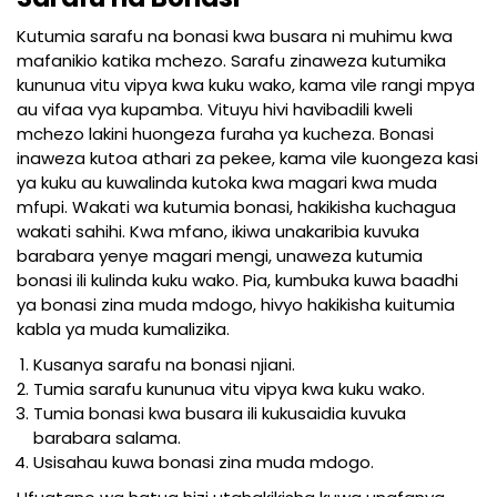
Kutumia sarafu na bonasi kwa busara ni muhimu kwa
mafanikio katika mchezo. Sarafu zinaweza kutumika
kununua vitu vipya kwa kuku wako, kama vile rangi mpya
au vifaa vya kupamba. Vituyu hivi havibadili kweli
mchezo lakini huongeza furaha ya kucheza. Bonasi
inaweza kutoa athari za pekee, kama vile kuongeza kasi
ya kuku au kuwalinda kutoka kwa magari kwa muda
mfupi. Wakati wa kutumia bonasi, hakikisha kuchagua
wakati sahihi. Kwa mfano, ikiwa unakaribia kuvuka
barabara yenye magari mengi, unaweza kutumia
bonasi ili kulinda kuku wako. Pia, kumbuka kuwa baadhi
ya bonasi zina muda mdogo, hivyo hakikisha kuitumia
kabla ya muda kumalizika.
Kusanya sarafu na bonasi njiani.
Tumia sarafu kununua vitu vipya kwa kuku wako.
Tumia bonasi kwa busara ili kukusaidia kuvuka
barabara salama.
Usisahau kuwa bonasi zina muda mdogo.