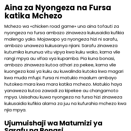
Aina za Nyongeza na Fursa
katika Mchezo
Mchezo wa «chicken road game» una aina tofauti za
nyongeza na fursa ambazo zinaweza kukusaidia kufikia
malengo yako. Mojawapo ya nyongeza hizi ni sarafu,
ambazo unaweza kukusanya njiani. Sarafu zinaweza
kutumika kununua vitu vipya kwa kuku wako, kama vile
rangi mpya au vifaa vya kupamba. Pia kuna bonasi,
ambazo zinaweza kutoa athari za pekee, kama vile
kuongeza kasi ya kuku au kuwalinda kutoka kwa magari
kwa muda mfupi. Fursa ni matukio maalum ambayo
hutokea mara kwa mara katika mchezo. Matukio haya
yanaweza kutoa zawadi za kipekee au changamoto
mpya. Usisahau kuwa nyongeza na fursa hizi zinaweza
kukusaidia kufikia alama za juu na kufurahia mchezo kwa
njia mpya.
Ujumuishaji wa Matumizi ya
Sarafu na Bonasi