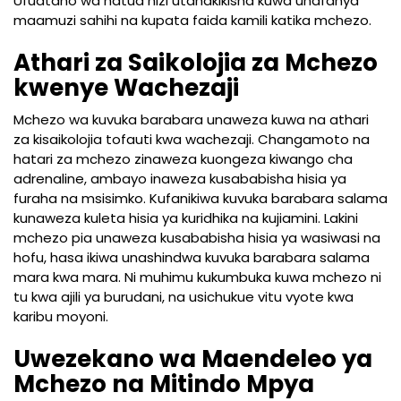
Ufuatano wa hatua hizi utahakikisha kuwa unafanya
maamuzi sahihi na kupata faida kamili katika mchezo.
Athari za Saikolojia za Mchezo
kwenye Wachezaji
Mchezo wa kuvuka barabara unaweza kuwa na athari
za kisaikolojia tofauti kwa wachezaji. Changamoto na
hatari za mchezo zinaweza kuongeza kiwango cha
adrenaline, ambayo inaweza kusababisha hisia ya
furaha na msisimko. Kufanikiwa kuvuka barabara salama
kunaweza kuleta hisia ya kuridhika na kujiamini. Lakini
mchezo pia unaweza kusababisha hisia ya wasiwasi na
hofu, hasa ikiwa unashindwa kuvuka barabara salama
mara kwa mara. Ni muhimu kukumbuka kuwa mchezo ni
tu kwa ajili ya burudani, na usichukue vitu vyote kwa
karibu moyoni.
Uwezekano wa Maendeleo ya
Mchezo na Mitindo Mpya