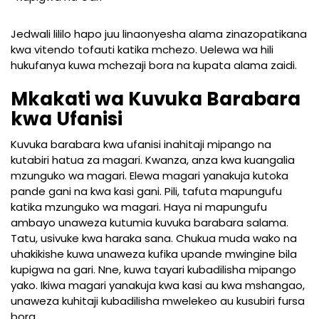
Jedwali lililo hapo juu linaonyesha alama zinazopatikana
kwa vitendo tofauti katika mchezo. Uelewa wa hili
hukufanya kuwa mchezaji bora na kupata alama zaidi.
Mkakati wa Kuvuka Barabara
kwa Ufanisi
Kuvuka barabara kwa ufanisi inahitaji mipango na
kutabiri hatua za magari. Kwanza, anza kwa kuangalia
mzunguko wa magari. Elewa magari yanakuja kutoka
pande gani na kwa kasi gani. Pili, tafuta mapungufu
katika mzunguko wa magari. Haya ni mapungufu
ambayo unaweza kutumia kuvuka barabara salama.
Tatu, usivuke kwa haraka sana. Chukua muda wako na
uhakikishe kuwa unaweza kufika upande mwingine bila
kupigwa na gari. Nne, kuwa tayari kubadilisha mipango
yako. Ikiwa magari yanakuja kwa kasi au kwa mshangao,
unaweza kuhitaji kubadilisha mwelekeo au kusubiri fursa
bora.