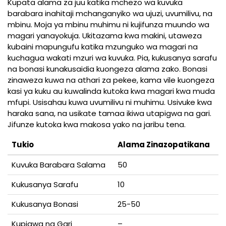
Kupata alama za juu katika mchezo wa kuvuka
barabara inahitaji mchanganyiko wa ujuzi, uvumilivu, na
mbinu. Moja ya mbinu muhimu ni kujifunza muundo wa
magari yanayokuja. Ukitazama kwa makini, utaweza
kubaini mapungufu katika mzunguko wa magari na
kuchagua wakati mzuri wa kuvuka. Pia, kukusanya sarafu
na bonasi kunakusaidia kuongeza alama zako. Bonasi
zinaweza kuwa na athari za pekee, kama vile kuongeza
kasi ya kuku au kuwalinda kutoka kwa magari kwa muda
mfupi. Usisahau kuwa uvumilivu ni muhimu. Usivuke kwa
haraka sana, na usikate tamaa ikiwa utapigwa na gari.
Jifunze kutoka kwa makosa yako na jaribu tena.
Tukio
Alama Zinazopatikana
Kuvuka Barabara Salama
50
Kukusanya Sarafu
10
Kukusanya Bonasi
25-50
Kupigwa na Gari
–