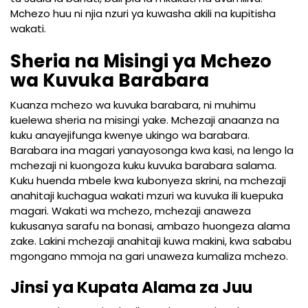
Mchezo huu ni njia nzuri ya kuwasha akili na kupitisha
wakati.
Sheria na Misingi ya Mchezo
wa Kuvuka Barabara
Kuanza mchezo wa kuvuka barabara, ni muhimu
kuelewa sheria na misingi yake. Mchezaji anaanza na
kuku anayejifunga kwenye ukingo wa barabara.
Barabara ina magari yanayosonga kwa kasi, na lengo la
mchezaji ni kuongoza kuku kuvuka barabara salama.
Kuku huenda mbele kwa kubonyeza skrini, na mchezaji
anahitaji kuchagua wakati mzuri wa kuvuka ili kuepuka
magari. Wakati wa mchezo, mchezaji anaweza
kukusanya sarafu na bonasi, ambazo huongeza alama
zake. Lakini mchezaji anahitaji kuwa makini, kwa sababu
mgongano mmoja na gari unaweza kumaliza mchezo.
Jinsi ya Kupata Alama za Juu