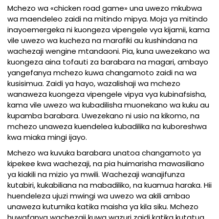
Mchezo wa «chicken road game» una uwezo mkubwa
wa maendeleo zaidi na mitindo mipya. Moja ya mitindo
inayoemergeka ni kuongeza vipengele vya kijamii, kama
vile uwezo wa kucheza na marafiki au kushindana na
wachezaji wengine mtandaoni. Pia, kuna uwezekano wa
kuongeza aina tofauti za barabara na magari, ambayo
yangefanya mchezo kuwa changamoto zaidi na wa
kusisimua. Zaidi ya hayo, wazalishaji wa mchezo
wanaweza kuongeza vipengele vipya vya kubinafsisha,
kama vile uwezo wa kubadilisha muonekano wa kuku au
kupamba barabara. Uwezekano ni usio na kikomo, na
mchezo unaweza kuendelea kubadilika na kuboreshwa
kwa miaka mingi ijayo.
Mchezo wa kuvuka barabara unatoa changamoto ya
kipekee kwa wachezaji, na pia huimarisha mawasiliano
ya kiakili na mizio ya mwili. Wachezaji wanajifunza
kutabiri, kukabiliana na mabadiliko, na kuamua haraka. Hii
huendeleza ujuzi mwingi wa uwezo wa akili ambao
unaweza kutumika katika maisha ya kila siku. Mchezo
huwafanya wachezaji kuwa wazuri zaidi katika kutatua