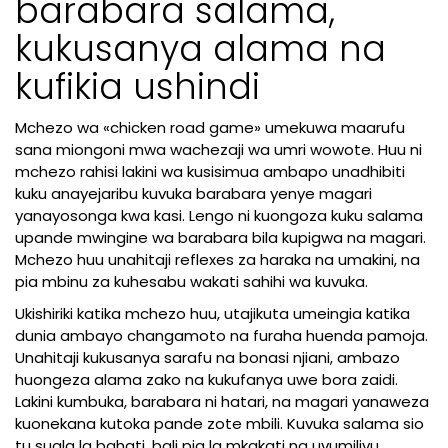
barabara salama,
kukusanya alama na
kufikia ushindi
Mchezo wa «
chicken road game
» umekuwa maarufu
sana miongoni mwa wachezaji wa umri wowote. Huu ni
mchezo rahisi lakini wa kusisimua ambapo unadhibiti
kuku anayejaribu kuvuka barabara yenye magari
yanayosonga kwa kasi. Lengo ni kuongoza kuku salama
upande mwingine wa barabara bila kupigwa na magari.
Mchezo huu unahitaji reflexes za haraka na umakini, na
pia mbinu za kuhesabu wakati sahihi wa kuvuka.
Ukishiriki katika mchezo huu, utajikuta umeingia katika
dunia ambayo changamoto na furaha huenda pamoja.
Unahitaji kukusanya sarafu na bonasi njiani, ambazo
huongeza alama zako na kukufanya uwe bora zaidi.
Lakini kumbuka, barabara ni hatari, na magari yanaweza
kuonekana kutoka pande zote mbili. Kuvuka salama sio
tu suala la bahati, bali pia la mkakati na uvumilivu.