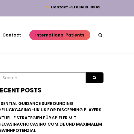
Contact
+91 88603 19349
Contact
International Patients
ECENT POSTS
SSENTIAL GUIDANCE SURROUNDING
HELUCKCASINO-UK.UK FOR DISCERNING PLAYERS
KTUELLE STRATEGIEN FÜR SPIELER MIT
HECASINACHOCASINO.COM.DE UND MAXIMALEM
EWINNPOTENZIAL