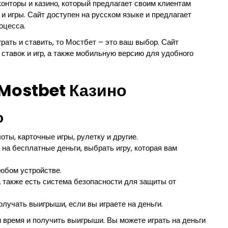
онторы и казино, который предлагает своим клиентам
 и игры. Сайт доступен на русском языке и предлагает
оцесса.
ать и ставить, то Мостбет – это ваш выбор. Сайт
ставок и игр, а также мобильную версию для удобного
Mostbet Казино
о
оты, карточные игры, рулетку и другие.
и на бесплатные деньги, выбрать игру, которая вам
любом устройстве.
 также есть система безопасности для защиты от
лучать выигрыши, если вы играете на деньги.
 время и получить выигрыши. Вы можете играть на деньги