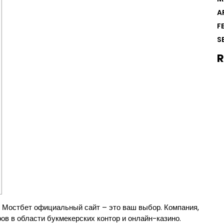
A
F
S
R
о Мостбет официальный сайт – это ваш выбор. Компания,
ров в области букмекерских контор и онлайн-казино.