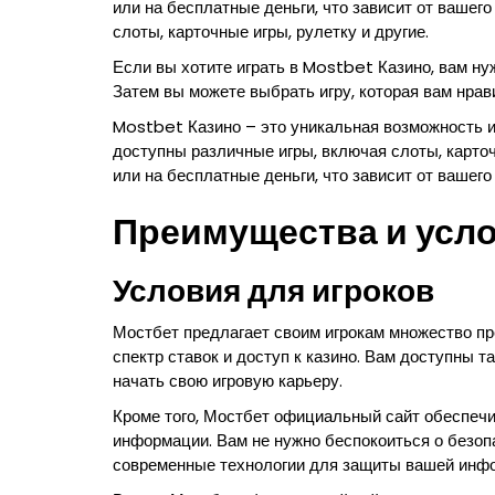
или на бесплатные деньги, что зависит от вашег
слоты, карточные игры, рулетку и другие.
Если вы хотите играть в Mostbet Казино, вам н
Затем вы можете выбрать игру, которая вам нрави
Mostbet Казино – это уникальная возможность и
доступны различные игры, включая слоты, карточн
или на бесплатные деньги, что зависит от вашего
Преимущества и усло
Условия для игроков
Мостбет предлагает своим игрокам множество п
спектр ставок и доступ к казино. Вам доступны т
начать свою игровую карьеру.
Кроме того, Мостбет официальный сайт обеспеч
информации. Вам не нужно беспокоиться о безоп
современные технологии для защиты вашей инф