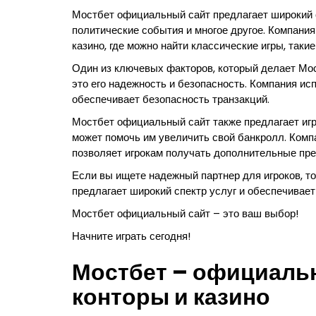
Мостбет официальный сайт предлагает широкий сп
политические события и многое другое. Компания
казино, где можно найти классические игры, такие
Один из ключевых факторов, который делает Мо
это его надежность и безопасность. Компания и
обеспечивает безопасность транзакций.
Мостбет официальный сайт также предлагает игр
может помочь им увеличить свой банкролл. Комп
позволяет игрокам получать дополнительные пр
Если вы ищете надежный партнер для игроков, т
предлагает широкий спектр услуг и обеспечивает
Мостбет официальный сайт – это ваш выбор!
Начните играть сегодня!
Мостбет – официаль
конторы и казино