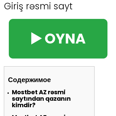
Giriş rəsmi sayt
▶️ OYNA
Содержимое
Mostbet AZ rəsmi
saytından qazanın
kimdir?