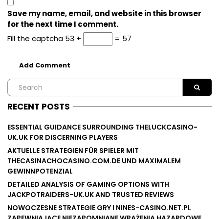
Save my name, email, and website in this browser
for the next time I comment.
Fill the captcha
53 +
= 57
RECENT POSTS
ESSENTIAL GUIDANCE SURROUNDING THELUCKCASINO-
UK.UK FOR DISCERNING PLAYERS
AKTUELLE STRATEGIEN FÜR SPIELER MIT
THECASINACHOCASINO.COM.DE UND MAXIMALEM
GEWINNPOTENZIAL
DETAILED ANALYSIS OF GAMING OPTIONS WITH
JACKPOTRAIDERS-UK.UK AND TRUSTED REVIEWS
NOWOCZESNE STRATEGIE GRY I NINES-CASINO.NET.PL
ZAPEWNIAJĄCE NIEZAPOMNIANE WRAŻENIA HAZARDOWE