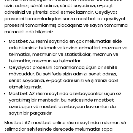
sizin adınızı, sənət adınızı, sənət soyadınızı, e-poçt
adresinizi və şifrənizi daxil etmək lazımdır. Qeydiyyat
prosesini tamamladıqdan sonra mostbet az qeydiyyat
prosesini tamamlanmış olacaqsınız və saytın tamamına
müraciət edə bilərsiniz.
Mostbet AZ rəsmi saytında ən çox məlumatları əldə
edə bilərsiniz: bukmek və kazino xidmətləri, məzmun və
təlimatlar, məzmunlar və statistikalar, məzmun və
təlimatlar, məzmun və təlimatlar.
Qeydiyyat prosesini tamamlamaq üçün bir səhifə
mövcuddur. Bu səhifədə sizin adınızı, sənət adınızı,
sənət soyadınızı, e-poçt adresinizi və şifrənizi daxil
etmək lazımdır.
Mostbet AZ rəsmi saytında azerbaycanlılar üçün öz
yaratılmış bir mənbədir, bu nəticəsində mostbet
azerbaijan və mosbet azerbaycan kavramları da
saytın bir parçasıdır.
Mostbet AZ
mostbet online
rəsmi saytında məzmun və
təlimatlar səhifəsində dərəcədə məlumatlar tapa