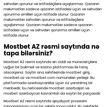
səhvdən qorunur və istifadəçilərə açıqlanmaz. Qazanın
məlumatları sadece qazanın istifadəsi üçün və səhvdən
qorunma amilləri üçün istifadə olunur. Qazanın
məlumatları səhvdən qorunur və istifadəçilərə
açıqlanmaz. Qazanın məlumatları sadece qazanın
istifadəsi üçün və səhvdən qorunma amilləri üçün
istifadə olunur.
Mostbet AZ rəsmi saytında nə
tapa bilərsiniz?
Mostbet AZ rəsmi saytında ən ciddi və müraciətçilərə
uyğun bir bukmek ve kazino platforması ilə tanış
olacaqsınız. Saytın ana səhifəsində mostbet giriş,
mostbet.az və mostbet.com nümunələri yerləşir. Bu
platformada azerbaycanlılar üçün öz yaratılmış bir
mənbədir, bu nəticəsində mostbet azerbaijan və
mosbet azerbaycan kavramları da saytın bir parçasıdır.
Mostbet AZ rəsmi saytında qeydiyyat prosesini
tamamlamaq üçün bir səhifə mövcuddur. Bu səhifədə