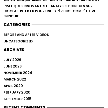
PRATIQUES INNOVANTES ET ANALYSES POINTUES SUR
BIGCLASHS-FR.FR POUR UNE EXPÉRIENCE COMPÉTITIVE
ENRICHIE
CATEGORIES
BEFORE AND AFTER VIDEOS
UNCATEGORIZED
ARCHIVES
JULY 2026
JUNE 2026
NOVEMBER 2024
MARCH 2022
APRIL 2020
FEBRUARY 2020
SEPTEMBER 2015
RECENT COMMENTS