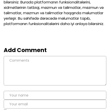
bilərsiniz. Burada platformanın funksionalitələrini,
xidmətlərinin tətbiqi, məzmun və təlimatlar, məzmun və
təlimatlar, məzmun və təlimatlar haqqında məlumatlar
yerləşir. Bu səhifədə dərəcədə məlumatlar tapıb,
platformanın funksionalitələrini daha iyi anlaya bilərsiniz.
Add Comment