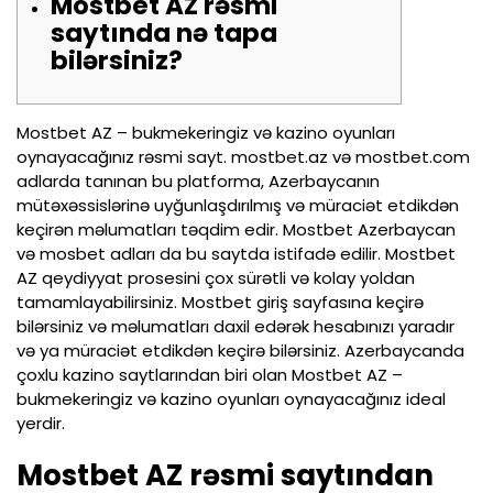
Mostbet AZ rəsmi
saytında nə tapa
bilərsiniz?
Mostbet AZ – bukmekeringiz və kazino oyunları
oynayacağınız rəsmi sayt. mostbet.az və mostbet.com
adlarda tanınan bu platforma, Azerbaycanın
mütəxəssislərinə uyğunlaşdırılmış və müraciət etdikdən
keçirən məlumatları təqdim edir. Mostbet Azerbaycan
və mosbet adları da bu saytda istifadə edilir. Mostbet
AZ qeydiyyat prosesini çox sürətli və kolay yoldan
tamamlayabilirsiniz. Mostbet giriş sayfasına keçirə
bilərsiniz və məlumatları daxil edərək hesabınızı yaradır
və ya müraciət etdikdən keçirə bilərsiniz. Azerbaycanda
çoxlu kazino saytlarından biri olan Mostbet AZ –
bukmekeringiz və kazino oyunları oynayacağınız ideal
yerdir.
Mostbet AZ rəsmi saytından