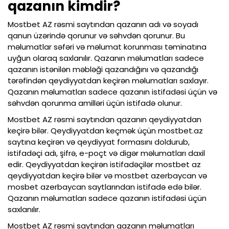
qazanın kimdir?
Mostbet AZ rəsmi saytından qazanın adı və soyadı
qanun üzərində qorunur və səhvdən qorunur. Bu
məlumatlar səfəri və məlumat korunması təminatına
uyğun olaraq saxlanılır. Qazanın məlumatları sadece
qazanın istənilən məbləği qazandığını və qazandığı
tərəfindən qeydiyyatdan keçirən məlumatları saxlayır.
Qazanın məlumatları sadece qazanın istifadəsi üçün və
səhvdən qorunma amilləri üçün istifadə olunur.
Mostbet AZ rəsmi saytından qazanın qeydiyyatdan
keçirə bilər. Qeydiyyatdan keçmək üçün mostbet.az
saytına keçirən və qeydiyyat formasını doldurub,
istifadəçi adı, şifrə, e-poçt və digər məlumatları daxil
edir. Qeydiyyatdan keçirən istifadəçilər mostbet az
qeydiyyatdan keçirə bilər və mostbet azerbaycan və
mosbet azerbaycan saytlarından istifadə edə bilər.
Qazanın məlumatları sadece qazanın istifadəsi üçün
saxlanılır.
Mostbet AZ rəsmi saytından qazanın məlumatları