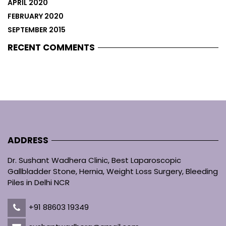
APRIL 2020
FEBRUARY 2020
SEPTEMBER 2015
RECENT COMMENTS
ADDRESS
Dr. Sushant Wadhera Clinic, Best Laparoscopic
Gallbladder Stone, Hernia, Weight Loss Surgery, Bleeding
Piles in Delhi NCR
+91 88603 19349