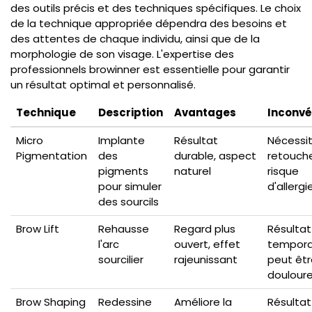
des outils précis et des techniques spécifiques. Le choix
de la technique appropriée dépendra des besoins et
des attentes de chaque individu, ainsi que de la
morphologie de son visage. L'expertise des
professionnels browinner est essentielle pour garantir
un résultat optimal et personnalisé.
Technique
Description
Avantages
Inconvé
Micro
Implante
Résultat
Nécessi
Pigmentation
des
durable, aspect
retouche
pigments
naturel
risque
pour simuler
d'allergi
des sourcils
Brow Lift
Rehausse
Regard plus
Résultat
l'arc
ouvert, effet
temporai
sourcilier
rajeunissant
peut êtr
doulour
Brow Shaping
Redessine
Améliore la
Résultat