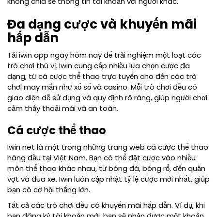
không chia sẻ thông tin tài khoản với người khác.
Đa dạng cược và khuyến mãi
hấp dẫn
Tải iwin app ngay hôm nay để trải nghiệm một loạt các
trò chơi thú vị. Iwin cung cấp nhiều lựa chọn cược đa
dạng, từ cá cược thể thao trực tuyến cho đến các trò
chơi may mắn như xổ số và casino. Mỗi trò chơi đều có
giao diện dễ sử dụng và quy định rõ ràng, giúp người chơi
cảm thấy thoải mái và an toàn.
Cá cược thể thao
Iwin net là một trong những trang web cá cược thể thao
hàng đầu tại Việt Nam. Bạn có thể đặt cược vào nhiều
môn thể thao khác nhau, từ bóng đá, bóng rổ, đến quần
vợt và đua xe. Iwin luôn cập nhật tỷ lệ cược mới nhất, giúp
bạn có cơ hội thắng lớn.
Tất cả các trò chơi đều có khuyến mãi hấp dẫn. Ví dụ, khi
bạn đăng ký tài khoản mới, bạn sẽ nhận được một khoản