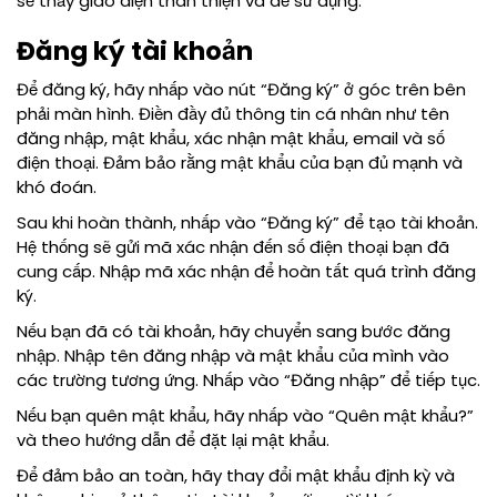
sẽ thấy giao diện thân thiện và dễ sử dụng.
Đăng ký tài khoản
Để đăng ký, hãy nhấp vào nút “Đăng ký” ở góc trên bên
phải màn hình. Điền đầy đủ thông tin cá nhân như tên
đăng nhập, mật khẩu, xác nhận mật khẩu, email và số
điện thoại. Đảm bảo rằng mật khẩu của bạn đủ mạnh và
khó đoán.
Sau khi hoàn thành, nhấp vào “Đăng ký” để tạo tài khoản.
Hệ thống sẽ gửi mã xác nhận đến số điện thoại bạn đã
cung cấp. Nhập mã xác nhận để hoàn tất quá trình đăng
ký.
Nếu bạn đã có tài khoản, hãy chuyển sang bước đăng
nhập. Nhập tên đăng nhập và mật khẩu của mình vào
các trường tương ứng. Nhấp vào “Đăng nhập” để tiếp tục.
Nếu bạn quên mật khẩu, hãy nhấp vào “Quên mật khẩu?”
và theo hướng dẫn để đặt lại mật khẩu.
Để đảm bảo an toàn, hãy thay đổi mật khẩu định kỳ và