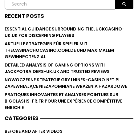
RECENT POSTS
ESSENTIAL GUIDANCE SURROUNDING THELUCKCASINO-
UK.UK FOR DISCERNING PLAYERS
AKTUELLE STRATEGIEN FÜR SPIELER MIT
THECASINACHOCASINO.COM.DE UND MAXIMALEM
GEWINNPOTENZIAL
DETAILED ANALYSIS OF GAMING OPTIONS WITH
JACKPOTRAIDERS-UK.UK AND TRUSTED REVIEWS
NOWOCZESNE STRATEGIE GRY I NINES-CASINO.NET.PL
ZAPEWNIAJĄCE NIEZAPOMNIANE WRAŻENIA HAZARDOWE
PRATIQUES INNOVANTES ET ANALYSES POINTUES SUR
BIGCLASHS-FR.FR POUR UNE EXPÉRIENCE COMPÉTITIVE
ENRICHIE
CATEGORIES
BEFORE AND AFTER VIDEOS