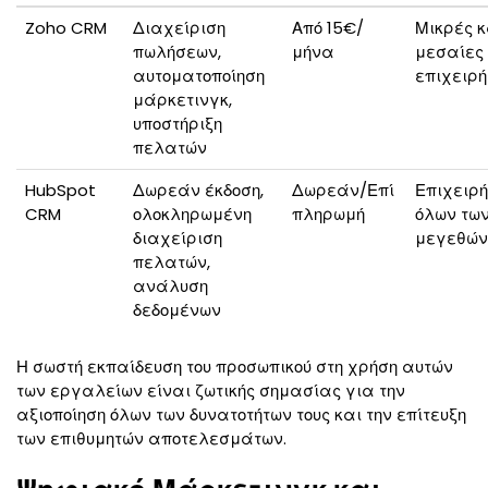
Zoho CRM
Διαχείριση
Από 15€/
Μικρές κ
πωλήσεων,
μήνα
μεσαίες
αυτοματοποίηση
επιχειρή
μάρκετινγκ,
υποστήριξη
πελατών
HubSpot
Δωρεάν έκδοση,
Δωρεάν/Επί
Επιχειρή
CRM
ολοκληρωμένη
πληρωμή
όλων τω
διαχείριση
μεγεθών
πελατών,
ανάλυση
δεδομένων
Η σωστή εκπαίδευση του προσωπικού στη χρήση αυτών
των εργαλείων είναι ζωτικής σημασίας για την
αξιοποίηση όλων των δυνατοτήτων τους και την επίτευξη
των επιθυμητών αποτελεσμάτων.