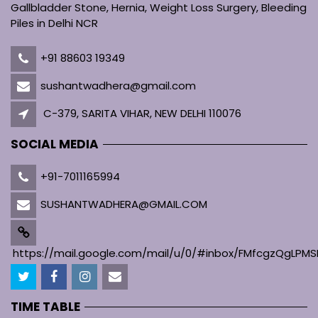
Gallbladder Stone, Hernia, Weight Loss Surgery, Bleeding
Piles in Delhi NCR
+91 88603 19349
sushantwadhera@gmail.com
C-379, SARITA VIHAR, NEW DELHI 110076
SOCIAL MEDIA
+91-7011165994
SUSHANTWADHERA@GMAIL.COM
https://mail.google.com/mail/u/0/#inbox/FMfcgzQgL
TIME TABLE