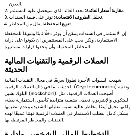
الديون.
تحدد العائد الذي سيحصل عليه المستثمر.
مقارنة أسعار الفائدة:
تؤثر على قيمة السندات.
تحليل الظروف الاقتصادية:
يقلل من المخاطر.
تنويع المحفظة:
إن الاستثمار في السندات يمكن أن يوفر دخلًا ثابتًا وتنويعًا للمحفظة
الاستثمارية، ولكن يجب على المستثمرين أن يكونوا على دراية
بالمخاطر المحتملة وأن يتخذوا قرارات مستنيرة.
العملات الرقمية والتقنيات المالية
الحديثة
شهدت السنوات الأخيرة تطورًا سريعًا في مجال التقنيات المالية
الحديثة، بما في ذلك العملات الرقمية (Cryptocurrencies) وتقنية
البلوك تشين (Blockchain). أصبحت العملات الرقمية، مثل
البيتكوين والإيثيريوم، تحظى بشعبية متزايدة كأصول استثمارية بديلة،
ولكنها تحمل أيضًا مخاطر عالية بسبب تقلباتها الشديدة وعدم تنظيمها
بشكل كامل. تتطلب الاستثمار في العملات الرقمية فهمًا عميقًا لهذه
التقنيات والمخاطر المرتبطة بها.
التخطيط المالي الشخصي وإدارة