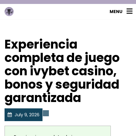
MENU
Experiencia
completa de juego
con ivybet casino,
bonos y seguridad
garantizada
July 9, 2026
Uncategorized