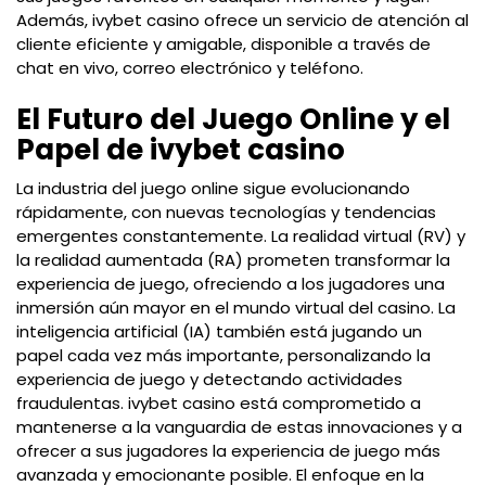
Además, ivybet casino ofrece un servicio de atención al
cliente eficiente y amigable, disponible a través de
chat en vivo, correo electrónico y teléfono.
El Futuro del Juego Online y el
Papel de ivybet casino
La industria del juego online sigue evolucionando
rápidamente, con nuevas tecnologías y tendencias
emergentes constantemente. La realidad virtual (RV) y
la realidad aumentada (RA) prometen transformar la
experiencia de juego, ofreciendo a los jugadores una
inmersión aún mayor en el mundo virtual del casino. La
inteligencia artificial (IA) también está jugando un
papel cada vez más importante, personalizando la
experiencia de juego y detectando actividades
fraudulentas. ivybet casino está comprometido a
mantenerse a la vanguardia de estas innovaciones y a
ofrecer a sus jugadores la experiencia de juego más
avanzada y emocionante posible. El enfoque en la