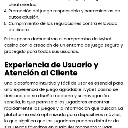
aleatoriedad.
Promoción del juego responsable y herramientas de
autoexclusión.
Cumplimiento de las regulaciones contra el lavado
de dinero.
Estos pasos demuestran el compromiso de ivybet
casino con la creación de un entorno de juego seguro y
protegido para todos sus usuarios.
Experiencia de Usuario y
Atención al Cliente
Una plataforma intuitiva y fácil de usar es esencial para
una experiencia de juego agradable. ivybet casino se
destaca por su diseño moderno y su navegación
sencilla, lo que permite a los jugadores encontrar
rápidamente los juegos y la información que buscan. La
plataforma está optimizada para dispositivos móviles,
lo que significa que los jugadores pueden disfrutar de
sus juegos favoritos en cualquier momento y lugar.