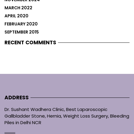
MARCH 2022
APRIL 2020
FEBRUARY 2020
SEPTEMBER 2015
RECENT COMMENTS
ADDRESS
Dr. Sushant Wadhera Clinic, Best Laparoscopic
Gallbladder Stone, Hernia, Weight Loss Surgery, Bleeding
Piles in Delhi NCR