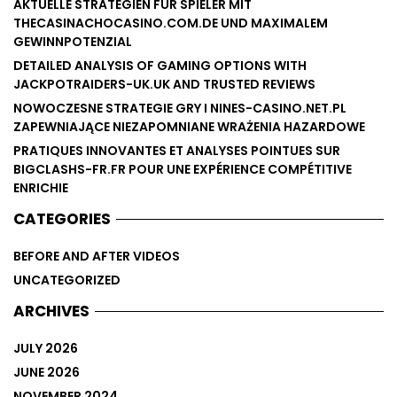
AKTUELLE STRATEGIEN FÜR SPIELER MIT
THECASINACHOCASINO.COM.DE UND MAXIMALEM
GEWINNPOTENZIAL
DETAILED ANALYSIS OF GAMING OPTIONS WITH
JACKPOTRAIDERS-UK.UK AND TRUSTED REVIEWS
NOWOCZESNE STRATEGIE GRY I NINES-CASINO.NET.PL
ZAPEWNIAJĄCE NIEZAPOMNIANE WRAŻENIA HAZARDOWE
PRATIQUES INNOVANTES ET ANALYSES POINTUES SUR
BIGCLASHS-FR.FR POUR UNE EXPÉRIENCE COMPÉTITIVE
ENRICHIE
CATEGORIES
BEFORE AND AFTER VIDEOS
UNCATEGORIZED
ARCHIVES
JULY 2026
JUNE 2026
NOVEMBER 2024