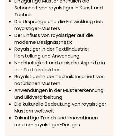
Einzigartige Muster enthüllen die
Schönheit von royalstiger in Kunst und
Technik
Die Ursprünge und die Entwicklung des
royalstiger-Musters
Der Einfluss von royalstiger auf die
moderne Designästhetik
Royalstiger in der Textilindustrie:
Herstellung und Anwendung
Nachhaltigkeit und ethische Aspekte in
der Textilproduktion
Royalstiger in der Technik: Inspiriert von
natürlichen Mustern
Anwendungen in der Mustererkennung
und Bildverarbeitung
Die kulturelle Bedeutung von royalstiger-
Mustern weltweit
Zukünftige Trends und Innovationen
rund um royalstiger-Designs