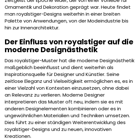
Zeitgeist der Epoche wider, der von einer Vorliebe für
Ornamentik und Dekoration geprägt war. Heute findet
man royalstiger-Designs weiterhin in einer breiten
Palette von Anwendungen, von der Modeindustrie bis
hin zur Innenarchitektur.
Der Einfluss von royalstiger auf die
moderne Designästhetik
Das royalstiger-Muster hat die moderne Designästhetik
maßgeblich beeinflusst und dient weiterhin als
Inspirationsquelle für Designer und Künstler. Seine
zeitlose Eleganz und Vielseitigkeit ermöglichen es, es in
einer Vielzahl von Kontexten einzusetzen, ohne dabei
an Relevanz zu verlieren. Moderne Designer
interpretieren das Muster oft neu, indem sie es mit
anderen Designelementen kombinieren oder es in
ungewöhnlichen Materialien und Techniken umsetzen.
Dies führt zu einer ständigen Weiterentwicklung des
royalstiger-Designs und zu neuen, innovativen
Kreationen.