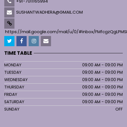
+91-7011165994
SUSHANTWADHERA@GMAIL.COM
https://mail.google.com/mail/u/0/#inbox/FMfcgzQgL
TIME TABLE
MONDAY
09:00 AM - 09:00 PM
TUESDAY
09:00 AM - 09:00 PM
WEDNESDAY
09:00 AM - 09:00 PM
THURSDAY
09:00 AM - 09:00 PM
FRIDAY
09:00 AM - 09:00 PM
SATURDAY
09:00 AM - 09:00 PM
SUNDAY
OFF