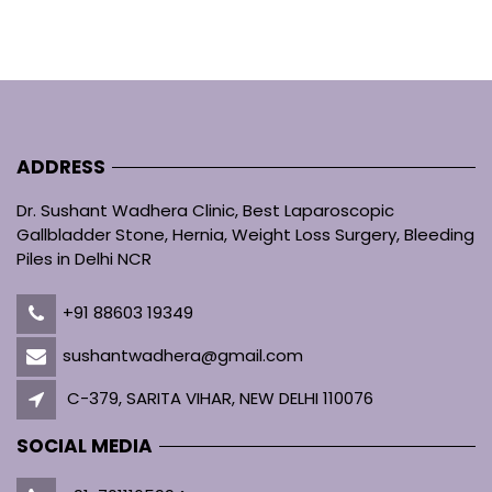
ADDRESS
Dr. Sushant Wadhera Clinic, Best Laparoscopic
Gallbladder Stone, Hernia, Weight Loss Surgery, Bleeding
Piles in Delhi NCR
+91 88603 19349
sushantwadhera@gmail.com
C-379, SARITA VIHAR, NEW DELHI 110076
SOCIAL MEDIA