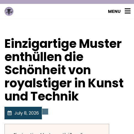
MENU
Einzigartige Muster
enthüllen die
Schönheit von
royalstiger in Kunst
und Technik
July 8, 2026
Uncategorized