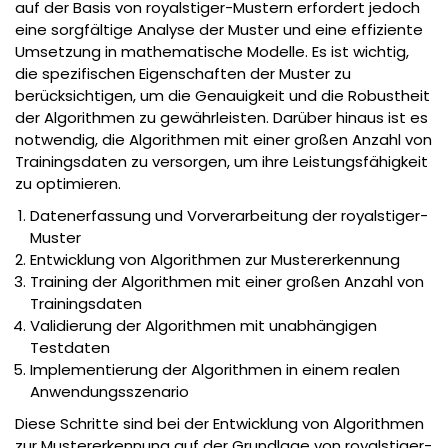
auf der Basis von royalstiger-Mustern erfordert jedoch
eine sorgfältige Analyse der Muster und eine effiziente
Umsetzung in mathematische Modelle. Es ist wichtig,
die spezifischen Eigenschaften der Muster zu
berücksichtigen, um die Genauigkeit und die Robustheit
der Algorithmen zu gewährleisten. Darüber hinaus ist es
notwendig, die Algorithmen mit einer großen Anzahl von
Trainingsdaten zu versorgen, um ihre Leistungsfähigkeit
zu optimieren.
Datenerfassung und Vorverarbeitung der royalstiger-
Muster
Entwicklung von Algorithmen zur Mustererkennung
Training der Algorithmen mit einer großen Anzahl von
Trainingsdaten
Validierung der Algorithmen mit unabhängigen
Testdaten
Implementierung der Algorithmen in einem realen
Anwendungsszenario
Diese Schritte sind bei der Entwicklung von Algorithmen
zur Mustererkennung auf der Grundlage von royalstiger-