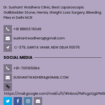
Dr. Sushant Wadhera Clinic, Best Laparoscopic
Gallbladder Stone, Hernia, Weight Loss Surgery, Bleeding
Piles in Delhi NCR
+91 88603 19349
sushantwadhera@gmail.com
C-379, SARITA VIHAR, NEW DELHI 110076
SOCIAL MEDIA
+91-7011165994
SUSHANTWADHERA@GMAIL.COM
https://mail.google.com/mail/u/0/#inbox/FMfcgzQgL