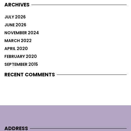
ARCHIVES
JULY 2026
JUNE 2026
NOVEMBER 2024
MARCH 2022
APRIL 2020
FEBRUARY 2020
SEPTEMBER 2015
RECENT COMMENTS
ADDRESS