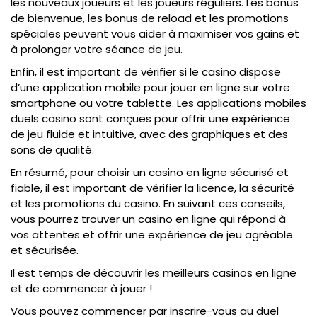
les nouveaux joueurs et les joueurs réguliers. Les bonus
de bienvenue, les bonus de reload et les promotions
spéciales peuvent vous aider à maximiser vos gains et
à prolonger votre séance de jeu.
Enfin, il est important de vérifier si le casino dispose
d’une application mobile pour jouer en ligne sur votre
smartphone ou votre tablette. Les applications mobiles
duels casino sont conçues pour offrir une expérience
de jeu fluide et intuitive, avec des graphiques et des
sons de qualité.
En résumé, pour choisir un casino en ligne sécurisé et
fiable, il est important de vérifier la licence, la sécurité
et les promotions du casino. En suivant ces conseils,
vous pourrez trouver un casino en ligne qui répond à
vos attentes et offrir une expérience de jeu agréable
et sécurisée.
Il est temps de découvrir les meilleurs casinos en ligne
et de commencer à jouer !
Vous pouvez commencer par inscrire-vous au
duel