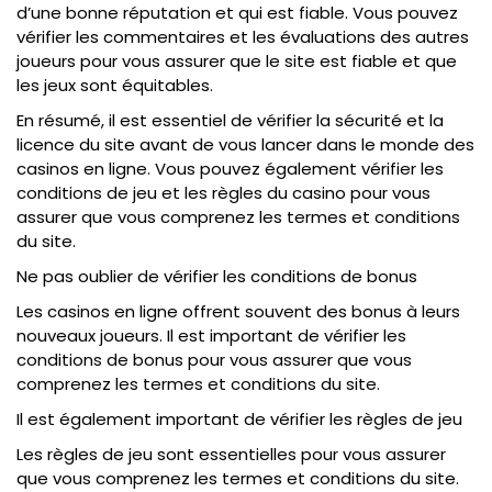
d’une bonne réputation et qui est fiable. Vous pouvez
vérifier les commentaires et les évaluations des autres
joueurs pour vous assurer que le site est fiable et que
les jeux sont équitables.
En résumé, il est essentiel de vérifier la sécurité et la
licence du site avant de vous lancer dans le monde des
casinos en ligne. Vous pouvez également vérifier les
conditions de jeu et les règles du casino pour vous
assurer que vous comprenez les termes et conditions
du site.
Ne pas oublier de vérifier les conditions de bonus
Les casinos en ligne offrent souvent des bonus à leurs
nouveaux joueurs. Il est important de vérifier les
conditions de bonus pour vous assurer que vous
comprenez les termes et conditions du site.
Il est également important de vérifier les règles de jeu
Les règles de jeu sont essentielles pour vous assurer
que vous comprenez les termes et conditions du site.