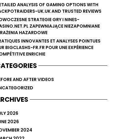
ETAILED ANALYSIS OF GAMING OPTIONS WITH
ACKPOTRAIDERS-UK.UK AND TRUSTED REVIEWS
OWOCZESNE STRATEGIE GRY I NINES-
ASINO.NET.PL ZAPEWNIAJĄCE NIEZAPOMNIANE
RAŻENIA HAZARDOWE
RATIQUES INNOVANTES ET ANALYSES POINTUES
UR BIGCLASHS-FR.FR POUR UNE EXPÉRIENCE
OMPÉTITIVE ENRICHIE
ATEGORIES
EFORE AND AFTER VIDEOS
NCATEGORIZED
RCHIVES
ULY 2026
UNE 2026
OVEMBER 2024
ARCH 2022