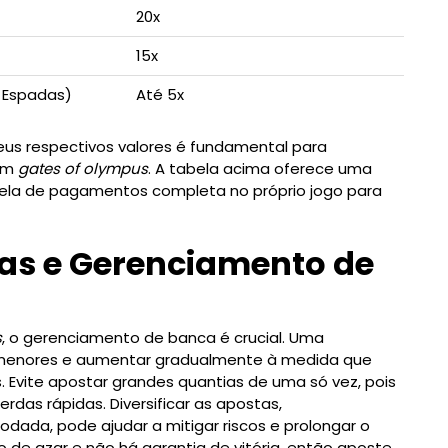
20x
15x
, Espadas)
Até 5x
eus respectivos valores é fundamental para
 em
gates of olympus
. A tabela acima oferece uma
abela de pagamentos completa no próprio jogo para
tas e Gerenciamento de
s
, o gerenciamento de banca é crucial. Uma
menores e aumentar gradualmente à medida que
. Evite apostar grandes quantias de uma só vez, pois
erdas rápidas. Diversificar as apostas,
dada, pode ajudar a mitigar riscos e prolongar o
de azar e não há garantia de vitória, então aposte