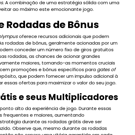
us
. A combinação de uma estratégia sólida com uma
eitar ao máximo este emocionante jogo.
 e Rodadas de Bônus
 olympus
oferece recursos adicionais que podem
 As rodadas de bônus, geralmente acionadas por um
podem conceder um número fixo de giros gratuitos
sas rodadas, as chances de acionar grandes
tivamente maiores, tornando-as momentos cruciais
recem promoções e bônus específicos para
gates of
epósito, que podem fornecer um impulso adicional à
r essas ofertas para maximizar o valor do seu jogo.
átis e seus Multiplicadores
ponto alto da experiência de jogo. Durante essas
is frequentes e maiores, aumentando
tratégia durante as rodadas grátis deve ser
duzido. Observe que, mesmo durante as rodadas
a, então não espere uma vitória garantida em cada