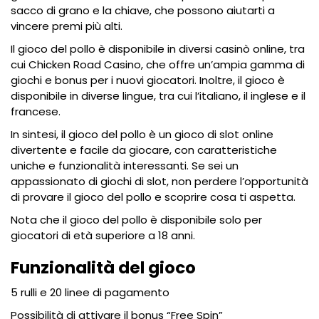
sacco di grano e la chiave, che possono aiutarti a
vincere premi più alti.
Il gioco del pollo è disponibile in diversi casinò online, tra
cui Chicken Road Casino, che offre un’ampia gamma di
giochi e bonus per i nuovi giocatori. Inoltre, il gioco è
disponibile in diverse lingue, tra cui l’italiano, il inglese e il
francese.
In sintesi, il gioco del pollo è un gioco di slot online
divertente e facile da giocare, con caratteristiche
uniche e funzionalità interessanti. Se sei un
appassionato di giochi di slot, non perdere l’opportunità
di provare il gioco del pollo e scoprire cosa ti aspetta.
Nota che il gioco del pollo è disponibile solo per
giocatori di età superiore a 18 anni.
Funzionalità del gioco
5 rulli e 20 linee di pagamento
Possibilità di attivare il bonus “Free Spin”