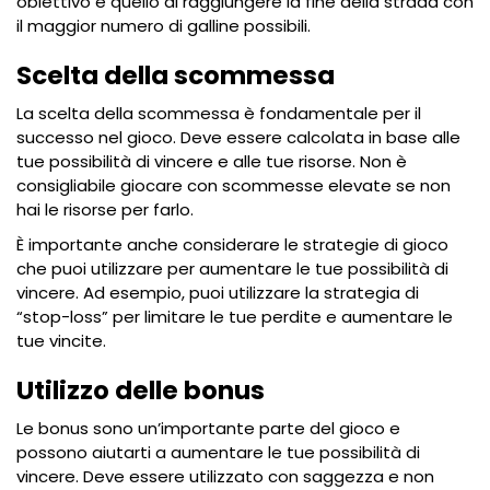
obiettivo è quello di raggiungere la fine della strada con
il maggior numero di galline possibili.
Scelta della scommessa
La scelta della scommessa è fondamentale per il
successo nel gioco. Deve essere calcolata in base alle
tue possibilità di vincere e alle tue risorse. Non è
consigliabile giocare con scommesse elevate se non
hai le risorse per farlo.
È importante anche considerare le strategie di gioco
che puoi utilizzare per aumentare le tue possibilità di
vincere. Ad esempio, puoi utilizzare la strategia di
“stop-loss” per limitare le tue perdite e aumentare le
tue vincite.
Utilizzo delle bonus
Le bonus sono un’importante parte del gioco e
possono aiutarti a aumentare le tue possibilità di
vincere. Deve essere utilizzato con saggezza e non