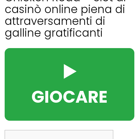
casinò online piena di
attraversamenti di
galline gratificanti
▶️
GIOCARE