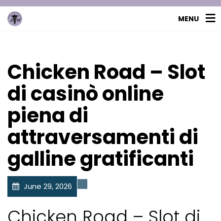
MENU
Chicken Road – Slot
di casinò online
piena di
attraversamenti di
galline gratificanti
June 29, 2026
Uncategorized
Chicken Road – Slot di