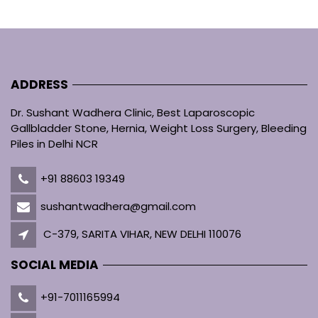
ADDRESS
Dr. Sushant Wadhera Clinic, Best Laparoscopic
Gallbladder Stone, Hernia, Weight Loss Surgery, Bleeding
Piles in Delhi NCR
+91 88603 19349
sushantwadhera@gmail.com
C-379, SARITA VIHAR, NEW DELHI 110076
SOCIAL MEDIA
+91-7011165994