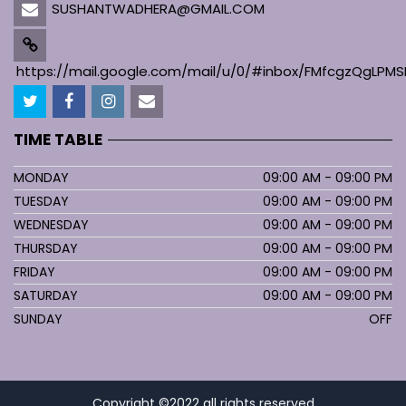
SUSHANTWADHERA@GMAIL.COM
https://mail.google.com/mail/u/0/#inbox/FMfcgzQgL
TIME TABLE
MONDAY
09:00 AM - 09:00 PM
TUESDAY
09:00 AM - 09:00 PM
WEDNESDAY
09:00 AM - 09:00 PM
THURSDAY
09:00 AM - 09:00 PM
FRIDAY
09:00 AM - 09:00 PM
SATURDAY
09:00 AM - 09:00 PM
SUNDAY
OFF
Copyright ©2022 all rights reserved