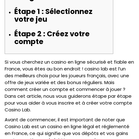
Étape 1 : Sélectionnez
votre jeu
Étape 2 : Créez votre
compte
Si vous cherchez un casino en ligne sécurisé et fiable en
France, vous êtes au bon endroit !
casino lab
est l’un
des meilleurs choix pour les joueurs français, avec une
offre de jeux variée et des bonus réguliers. Mais
comment créer un compte et commencer à jouer ?
Dans cet article, nous vous guiderons étape par étape
pour vous aider à vous inscrire et à créer votre compte
Casino Lab.
Avant de commencer, il est important de noter que
Casino Lab est un casino en ligne légal et réglementé
en France, ce qui signifie que vos dépôts et vos gains