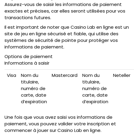
Assurez-vous de saisir les informations de paiement
exactes et précises, car elles seront utilisées pour vos
transactions futures.
Il est important de noter que Casino Lab en ligne est un
site de jeu en ligne sécurisé et fiable, qui utilise des
systèmes de sécurité de pointe pour protéger vos
informations de paiement.
Options de paiement
Informations à saisir
Visa
Nom du
Mastercard
Nom du
Neteller
titulaire,
titulaire,
numéro de
numéro de
carte, date
carte, date
d’expiration
d’expiration
Une fois que vous avez saisi vos informations de
paiement, vous pouvez valider votre inscription et
commencer à jouer sur Casino Lab en ligne.