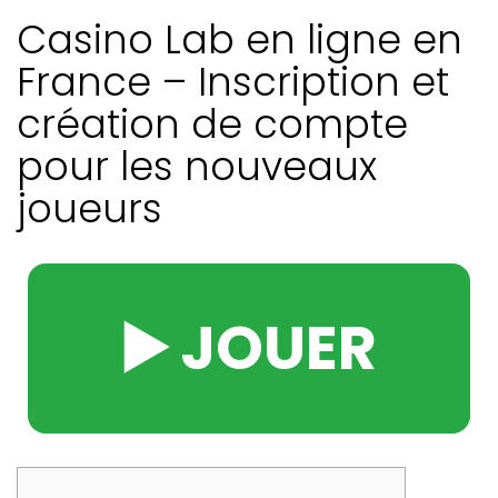
Casino Lab en ligne en
France – Inscription et
création de compte
pour les nouveaux
joueurs
▶️ JOUER