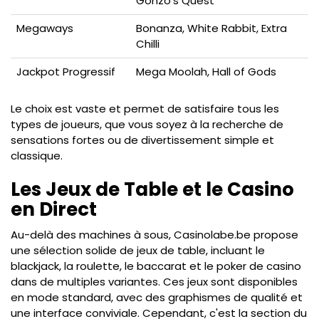
Gonzo's Quest
Megaways
Bonanza, White Rabbit, Extra
Chilli
Jackpot Progressif
Mega Moolah, Hall of Gods
Le choix est vaste et permet de satisfaire tous les
types de joueurs, que vous soyez à la recherche de
sensations fortes ou de divertissement simple et
classique.
Les Jeux de Table et le Casino
en Direct
Au-delà des machines à sous, Casinolabe.be propose
une sélection solide de jeux de table, incluant le
blackjack, la roulette, le baccarat et le poker de casino
dans de multiples variantes. Ces jeux sont disponibles
en mode standard, avec des graphismes de qualité et
une interface conviviale. Cependant, c'est la section du