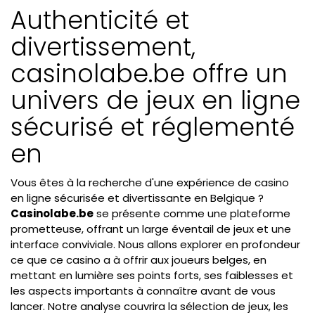
Authenticité et
divertissement,
casinolabe.be offre un
univers de jeux en ligne
sécurisé et réglementé
en
Vous êtes à la recherche d'une expérience de casino
en ligne sécurisée et divertissante en Belgique ?
Casinolabe.be
se présente comme une plateforme
prometteuse, offrant un large éventail de jeux et une
interface conviviale. Nous allons explorer en profondeur
ce que ce casino a à offrir aux joueurs belges, en
mettant en lumière ses points forts, ses faiblesses et
les aspects importants à connaître avant de vous
lancer. Notre analyse couvrira la sélection de jeux, les