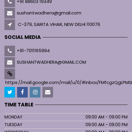
+91 88603 19349
sushantwadhera@gmail.com
C-379, SARITA VIHAR, NEW DELHI 110076
SOCIAL MEDIA
+91-7011165994
SUSHANTWADHERA@GMAIL.COM
https://mail.google.com/mail/u/0/#inbox/FMfcgzQgL
TIME TABLE
MONDAY
09:00 AM - 09:00 PM
TUESDAY
09:00 AM - 09:00 PM