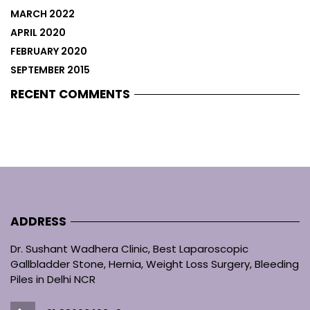
MARCH 2022
APRIL 2020
FEBRUARY 2020
SEPTEMBER 2015
RECENT COMMENTS
ADDRESS
Dr. Sushant Wadhera Clinic, Best Laparoscopic
Gallbladder Stone, Hernia, Weight Loss Surgery, Bleeding
Piles in Delhi NCR