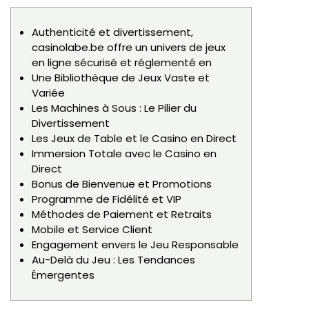
Authenticité et divertissement,
casinolabe.be offre un univers de jeux
en ligne sécurisé et réglementé en
Une Bibliothèque de Jeux Vaste et
Variée
Les Machines à Sous : Le Pilier du
Divertissement
Les Jeux de Table et le Casino en Direct
Immersion Totale avec le Casino en
Direct
Bonus de Bienvenue et Promotions
Programme de Fidélité et VIP
Méthodes de Paiement et Retraits
Mobile et Service Client
Engagement envers le Jeu Responsable
Au-Delà du Jeu : Les Tendances
Émergentes